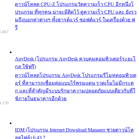
ดาวน์โหลด CPU-Z โปรแกรมวัดความเร็ว CPU อีกหนึ่งโ
ปรแกรม ที่ทุกคน น่าจะมีติดไว้ ดูความเร็ว CPU และ ยังรว
มถึงบอกค่าต่างๆ ทั้งฮารด์แวร์ ซอฟต์แวร์ ในเครื่องด้วย ฟ
รี
1,887
AnyDesk (โปรแกรม AnyDesk ควบคุมคอมพิวเตอร์ระยะไ
กล ใช้ฟรี)
ดาวน์โหลดโปรแกรม AnyDesk โปรแกรมรีโมทคอมพิวเต
อร์ ที่สามารถเชื่อมต่อแบบไร้พรมแดน รวดเร็มไม่มีกระตุ
ก และที่สำคัญมีระบบรักษาความปลอดภัยแบบเดียวกับที่ใ
ช้ภายในธนาคารอีกด้วย
4,159
IDM (โปรแกรม Internet Download Manager ช่วยดาวน์โห
ลดไฟล์) 6.43.7