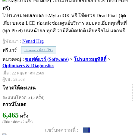
โปรแกรมทดสอบจอ IsMyLcdOK ฟรี ใช้ตรวจ Dead Pixel (จุด
เสีย) บนจอ LCD ก่อนส่งซ่อมศูนย์บริการ แบบละเอียดทุกพื้นที่
(ทุก Pixel) บนหน้าจอ ทุกสี ว่ามีสิ่งผิดปกติ เสียหรือไม่ แจกฟรี
ผู้พัฒนา :
Nenad Hrg
ฟรีแวร์
Freeware คืออะไร ?
หมวดหมู่ :
ซอฟต์แวร์ (Software)
>
โปรแกรมยูทิลิตี้
>
Optimizers & Diagnostics
เมื่อ : 22 พฤษภาคม 2569
ผู้ชม : 58,568
โหวตให้คะแนน
คะแนนโหวต 5 (5 ครั้ง)
ดาวน์โหลด
6,465
ครั้ง
(สัปดาห์ก่อน 2 ครั้ง)
แชร์บทความนี้ :
0