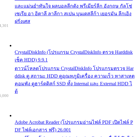
และแม่นยำทันใจ ผลบอลลีกดัง พรีเมียร์ลีก อังกฤษ กัลโช่
เซเรีย อา อิตาลี ลาลีกา สเปน บุนเดสลีก้า เยอรมัน ลีกเอิง
ฝรั่งเศส
4,301
CrystalDiskInfo (โปรแกรม CrystalDiskInfo ตรวจ Harddisk
เช็ค HDD) 9.9.1
ดาวน์โหลดโปรแกรม CrystalDiskInfo โปรแกรมตรวจ Har
ddisk ดู สถานะ HDD ดูอุณหภูมิเครื่อง ความเร็ว หาสาเหต
คอมพัง ดูฮาร์ดดิสก์ SSD ทั้ง Internal และ External HDD ไ
ด้
5,000
Adobe Acrobat Reader (โปรแกรมอ่านไฟล์ PDF เปิดไฟล์ P
DF ไฟล์เอกสาร ฟรี) 26.001