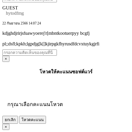
GUEST
hytodfmg
22 กันยายน 2566 14:07:24
kdjghdjrirjsfuawyoerej'r[mbntkootuerpyy bcgfj
pl;;dsfl;kpkh;lgpdjg[k[]kjirpgkfhyrusdfdcvxtuykgjrfi
×
โหวตให้คะแนนซอฟต์แวร์
กรุณาเลือกคะแนนโหวต
ยกเลิก
โหวตคะแนน
×