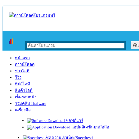
หน้าแรก
ดาวน์โหลด
ข่าวไอที
รีวิว
ทิปส์ไอที
สินค้าไอที
เช็ครอบหนัง
รวมคลิป Thaiware
เครื่องมือ
ซอฟต์แวร์
แอปพลิเคชันบนมือถือ
เช็คความเร็วเน็ต (Speedtest)