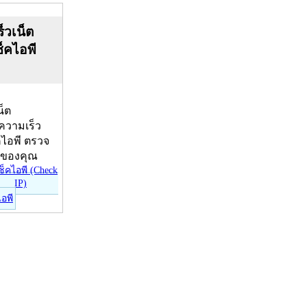
็วเน็ต
ช็คไอพี
น็ต
บความเร็ว
คไอพี ตรวจ
ีของคุณ
ไอพี