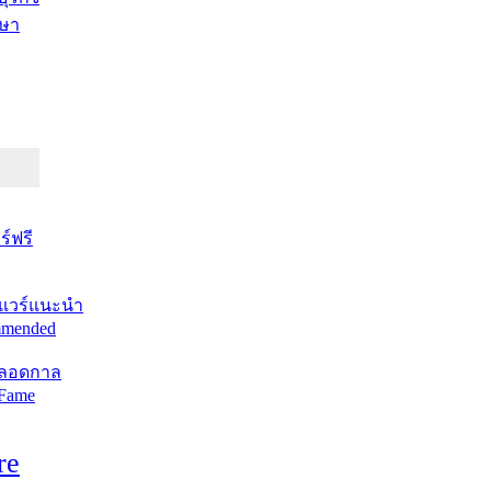
ษา
์ฟรี
แวร์แนะนำ
mended
ตลอดกาล
 Fame
re