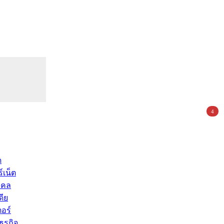
4
ด
์เน็ต
คคล
ดีย
อร์
ุรกิจ