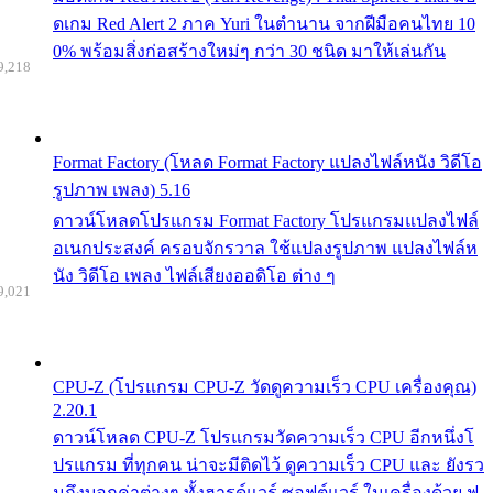
ดเกม Red Alert 2 ภาค Yuri ในตำนาน จากฝีมือคนไทย 10
0% พร้อมสิ่งก่อสร้างใหม่ๆ กว่า 30 ชนิด มาให้เล่นกัน
9,218
Format Factory (โหลด Format Factory แปลงไฟล์หนัง วิดีโอ
รูปภาพ เพลง) 5.16
ดาวน์โหลดโปรแกรม Format Factory โปรแกรมแปลงไฟล์
อเนกประสงค์ ครอบจักรวาล ใช้แปลงรูปภาพ แปลงไฟล์ห
นัง วิดีโอ เพลง ไฟล์เสียงออดิโอ ต่าง ๆ
9,021
CPU-Z (โปรแกรม CPU-Z วัดดูความเร็ว CPU เครื่องคุณ)
2.20.1
ดาวน์โหลด CPU-Z โปรแกรมวัดความเร็ว CPU อีกหนึ่งโ
ปรแกรม ที่ทุกคน น่าจะมีติดไว้ ดูความเร็ว CPU และ ยังรว
มถึงบอกค่าต่างๆ ทั้งฮารด์แวร์ ซอฟต์แวร์ ในเครื่องด้วย ฟ