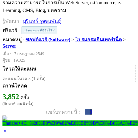
รวมความสามารถในการเป็น Web Server, e-Commerce, e-
Learning, CMS, Blog, บทความ
ผู้พัฒนา :
บุรินทร์ รุจจนพันธุ์
ฟรีแวร์
Freeware คืออะไร ?
หมวดหมู่ :
ซอฟต์แวร์ (Software)
>
โปรแกรมอินเทอร์เน็ต
>
Server
เมื่อ : 17 กรกฎาคม 2549
ผู้ชม : 19,325
โหวตให้คะแนน
คะแนนโหวต 5 (1 ครั้ง)
ดาวน์โหลด
3,852
ครั้ง
(สัปดาห์ก่อน 0 ครั้ง)
แชร์บทความนี้ :
0
»