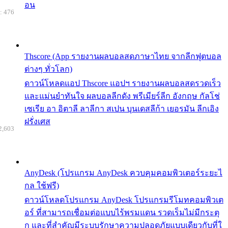
อน
: 476
Thscore (App รายงานผลบอลสดภาษาไทย จากลีกฟุตบอล
ต่างๆ ทั่วโลก)
ดาวน์โหลดแอป Thscore แอปฯ รายงานผลบอลสดรวดเร็ว
และแม่นยำทันใจ ผลบอลลีกดัง พรีเมียร์ลีก อังกฤษ กัลโช่
เซเรีย อา อิตาลี ลาลีกา สเปน บุนเดสลีก้า เยอรมัน ลีกเอิง
ฝรั่งเศส
2,603
AnyDesk (โปรแกรม AnyDesk ควบคุมคอมพิวเตอร์ระยะไ
กล ใช้ฟรี)
ดาวน์โหลดโปรแกรม AnyDesk โปรแกรมรีโมทคอมพิวเต
อร์ ที่สามารถเชื่อมต่อแบบไร้พรมแดน รวดเร็มไม่มีกระตุ
ก และที่สำคัญมีระบบรักษาความปลอดภัยแบบเดียวกับที่ใ