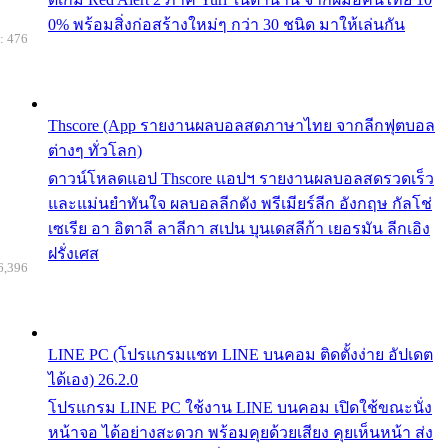
0% พร้อมสิ่งก่อสร้างใหม่ๆ กว่า 30 ชนิด มาให้เล่นกัน
: 476
Thscore (App รายงานผลบอลสดภาษาไทย จากลีกฟุตบอล
ต่างๆ ทั่วโลก)
ดาวน์โหลดแอป Thscore แอปฯ รายงานผลบอลสดรวดเร็ว
และแม่นยำทันใจ ผลบอลลีกดัง พรีเมียร์ลีก อังกฤษ กัลโช่
เซเรีย อา อิตาลี ลาลีกา สเปน บุนเดสลีก้า เยอรมัน ลีกเอิง
ฝรั่งเศส
6,396
LINE PC (โปรแกรมแชท LINE บนคอม ติดตั้งง่าย อัปเดต
ได้เอง) 26.2.0
โปรแกรม LINE PC ใช้งาน LINE บนคอม เปิดใช้ขณะนั่ง
หน้าจอ ได้อย่างสะดวก พร้อมคุยด้วยเสียง คุยเห็นหน้า ส่ง