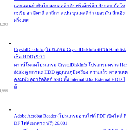
และแม่นยำทันใจ ผลบอลลีกดัง พรีเมียร์ลีก อังกฤษ กัลโช่
เซเรีย อา อิตาลี ลาลีกา สเปน บุนเดสลีก้า เยอรมัน ลีกเอิง
ฝรั่งเศส
4,293
CrystalDiskInfo (โปรแกรม CrystalDiskInfo ตรวจ Harddisk
เช็ค HDD) 9.9.1
ดาวน์โหลดโปรแกรม CrystalDiskInfo โปรแกรมตรวจ Har
ddisk ดู สถานะ HDD ดูอุณหภูมิเครื่อง ความเร็ว หาสาเหต
คอมพัง ดูฮาร์ดดิสก์ SSD ทั้ง Internal และ External HDD ไ
ด้
4,999
Adobe Acrobat Reader (โปรแกรมอ่านไฟล์ PDF เปิดไฟล์ P
DF ไฟล์เอกสาร ฟรี) 26.001