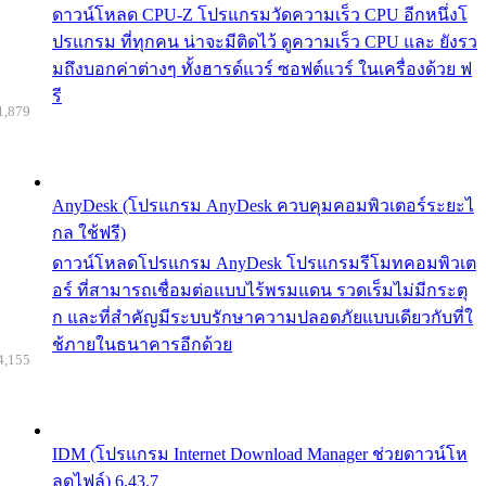
ดาวน์โหลด CPU-Z โปรแกรมวัดความเร็ว CPU อีกหนึ่งโ
ปรแกรม ที่ทุกคน น่าจะมีติดไว้ ดูความเร็ว CPU และ ยังรว
มถึงบอกค่าต่างๆ ทั้งฮารด์แวร์ ซอฟต์แวร์ ในเครื่องด้วย ฟ
รี
1,879
AnyDesk (โปรแกรม AnyDesk ควบคุมคอมพิวเตอร์ระยะไ
กล ใช้ฟรี)
ดาวน์โหลดโปรแกรม AnyDesk โปรแกรมรีโมทคอมพิวเต
อร์ ที่สามารถเชื่อมต่อแบบไร้พรมแดน รวดเร็มไม่มีกระตุ
ก และที่สำคัญมีระบบรักษาความปลอดภัยแบบเดียวกับที่ใ
ช้ภายในธนาคารอีกด้วย
4,155
IDM (โปรแกรม Internet Download Manager ช่วยดาวน์โห
ลดไฟล์) 6.43.7