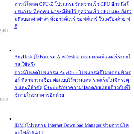
ดาวน์โหลด CPU-Z โปรแกรมวัดความเร็ว CPU อีกหนึ่งโ
ปรแกรม ที่ทุกคน น่าจะมีติดไว้ ดูความเร็ว CPU และ ยังรว
มถึงบอกค่าต่างๆ ทั้งฮารด์แวร์ ซอฟต์แวร์ ในเครื่องด้วย ฟ
รี
2,491
AnyDesk (โปรแกรม AnyDesk ควบคุมคอมพิวเตอร์ระยะไ
กล ใช้ฟรี)
ดาวน์โหลดโปรแกรม AnyDesk โปรแกรมรีโมทคอมพิวเต
อร์ ที่สามารถเชื่อมต่อแบบไร้พรมแดน รวดเร็มไม่มีกระตุ
ก และที่สำคัญมีระบบรักษาความปลอดภัยแบบเดียวกับที่ใ
ช้ภายในธนาคารอีกด้วย
4,314
IDM (โปรแกรม Internet Download Manager ช่วยดาวน์โห
ลดไฟล์) 6.43.7