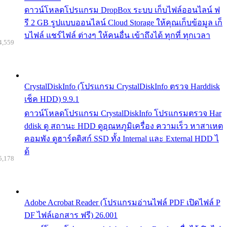
ดาวน์โหลดโปรแกรม DropBox ระบบ เก็บไฟล์ออนไลน์ ฟ
รี 2 GB รูปแบบออนไลน์ Cloud Storage ให้คุณเก็บข้อมูล เก็
บไฟล์ แชร์ไฟล์ ต่างๆ ให้คนอื่น เข้าถึงได้ ทุกที่ ทุกเวลา
4,559
CrystalDiskInfo (โปรแกรม CrystalDiskInfo ตรวจ Harddisk
เช็ค HDD) 9.9.1
ดาวน์โหลดโปรแกรม CrystalDiskInfo โปรแกรมตรวจ Har
ddisk ดู สถานะ HDD ดูอุณหภูมิเครื่อง ความเร็ว หาสาเหต
คอมพัง ดูฮาร์ดดิสก์ SSD ทั้ง Internal และ External HDD ไ
ด้
5,178
Adobe Acrobat Reader (โปรแกรมอ่านไฟล์ PDF เปิดไฟล์ P
DF ไฟล์เอกสาร ฟรี) 26.001