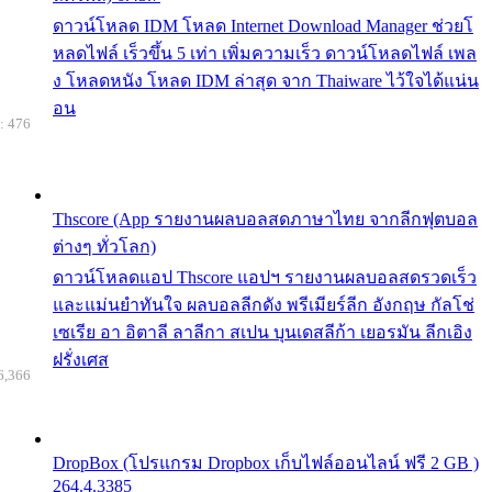
ดาวน์โหลด IDM โหลด Internet Download Manager ช่วยโ
หลดไฟล์ เร็วขึ้น 5 เท่า เพิ่มความเร็ว ดาวน์โหลดไฟล์ เพล
ง โหลดหนัง โหลด IDM ล่าสุด จาก Thaiware ไว้ใจได้แน่น
อน
: 476
Thscore (App รายงานผลบอลสดภาษาไทย จากลีกฟุตบอล
ต่างๆ ทั่วโลก)
ดาวน์โหลดแอป Thscore แอปฯ รายงานผลบอลสดรวดเร็ว
และแม่นยำทันใจ ผลบอลลีกดัง พรีเมียร์ลีก อังกฤษ กัลโช่
เซเรีย อา อิตาลี ลาลีกา สเปน บุนเดสลีก้า เยอรมัน ลีกเอิง
ฝรั่งเศส
6,366
DropBox (โปรแกรม Dropbox เก็บไฟล์ออนไลน์ ฟรี 2 GB )
264.4.3385