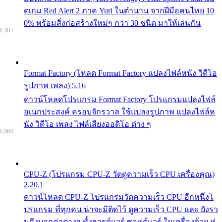
ดเกม Red Alert 2 ภาค Yuri ในตำนาน จากฝีมือคนไทย 10
0% พร้อมสิ่งก่อสร้างใหม่ๆ กว่า 30 ชนิด มาให้เล่นกัน
9,307
Format Factory (โหลด Format Factory แปลงไฟล์หนัง วิดีโอ
รูปภาพ เพลง) 5.16
ดาวน์โหลดโปรแกรม Format Factory โปรแกรมแปลงไฟล์
อเนกประสงค์ ครอบจักรวาล ใช้แปลงรูปภาพ แปลงไฟล์ห
นัง วิดีโอ เพลง ไฟล์เสียงออดิโอ ต่าง ๆ
9,060
CPU-Z (โปรแกรม CPU-Z วัดดูความเร็ว CPU เครื่องคุณ)
2.20.1
ดาวน์โหลด CPU-Z โปรแกรมวัดความเร็ว CPU อีกหนึ่งโ
ปรแกรม ที่ทุกคน น่าจะมีติดไว้ ดูความเร็ว CPU และ ยังรว
มถึงบอกค่าต่างๆ ทั้งฮารด์แวร์ ซอฟต์แวร์ ในเครื่องด้วย ฟ