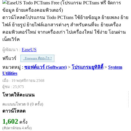
ดาวน์โหลดโปรแกรม Todo PCTrans ใช้ย้ายข้อมูล ย้ายเพลง ย้าย
ไฟล์ ย้ายรูป ย้ายไฟล์เอกสารต่างๆ สำหรับคนที่จะ ย้ายเครื่อง
คอมพิวเตอร์ใหม่ จากเครื่องเก่า ไปเครื่องใหม่ ใช้ง่าย โอนผ่าน
เน็ตเวิร์ค
ผู้พัฒนา :
EaseUS
ฟรีแวร์
Freeware คืออะไร ?
หมวดหมู่ :
ซอฟต์แวร์ (Software)
>
โปรแกรมยูทิลิตี้
>
System
Utilities
เมื่อ : 19 พฤศจิกายน 2568
ผู้ชม : 25,975
โหวตให้คะแนน
คะแนนโหวต 0 (0 ครั้ง)
ดาวน์โหลด
1,602
ครั้ง
(สัปดาห์ก่อน 4 ครั้ง)