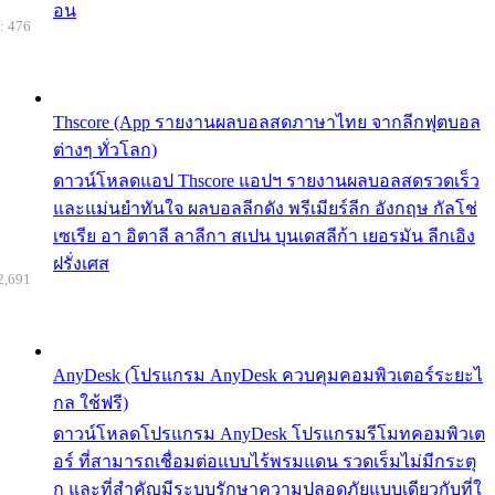
อน
: 476
Thscore (App รายงานผลบอลสดภาษาไทย จากลีกฟุตบอล
ต่างๆ ทั่วโลก)
ดาวน์โหลดแอป Thscore แอปฯ รายงานผลบอลสดรวดเร็ว
และแม่นยำทันใจ ผลบอลลีกดัง พรีเมียร์ลีก อังกฤษ กัลโช่
เซเรีย อา อิตาลี ลาลีกา สเปน บุนเดสลีก้า เยอรมัน ลีกเอิง
ฝรั่งเศส
2,691
AnyDesk (โปรแกรม AnyDesk ควบคุมคอมพิวเตอร์ระยะไ
กล ใช้ฟรี)
ดาวน์โหลดโปรแกรม AnyDesk โปรแกรมรีโมทคอมพิวเต
อร์ ที่สามารถเชื่อมต่อแบบไร้พรมแดน รวดเร็มไม่มีกระตุ
ก และที่สำคัญมีระบบรักษาความปลอดภัยแบบเดียวกับที่ใ