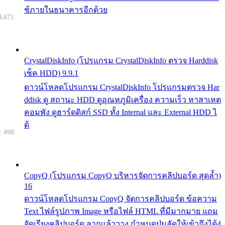
ช้ภายในธนาคารอีกด้วย
4,671
CrystalDiskInfo (โปรแกรม CrystalDiskInfo ตรวจ Harddisk
เช็ค HDD) 9.9.1
ดาวน์โหลดโปรแกรม CrystalDiskInfo โปรแกรมตรวจ Har
ddisk ดู สถานะ HDD ดูอุณหภูมิเครื่อง ความเร็ว หาสาเหต
คอมพัง ดูฮาร์ดดิสก์ SSD ทั้ง Internal และ External HDD ไ
ด้
: 498
CopyQ (โปรแกรม CopyQ บริหารจัดการคลิปบอร์ด สุดล้ำ)
16
ดาวน์โหลดโปรแกรม CopyQ จัดการคลิปบอร์ด ข้อความ
Text ไฟล์รูปภาพ Image หรือไฟล์ HTML ที่มีมากมาย แถม
จัดเรียงคลิปบอร์ด ลากแล้ววาง กำหนดปุ่มลัดให้เข้าถึงได้ง่