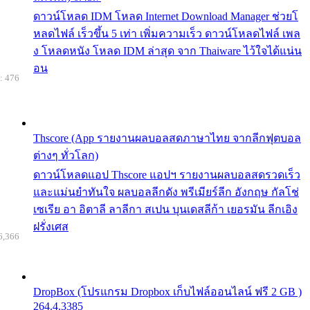
ดาวน์โหลด IDM โหลด Internet Download Manager ช่วยโ
หลดไฟล์ เร็วขึ้น 5 เท่า เพิ่มความเร็ว ดาวน์โหลดไฟล์ เพล
ง โหลดหนัง โหลด IDM ล่าสุด จาก Thaiware ไว้ใจได้แน่น
อน
: 476
Thscore (App รายงานผลบอลสดภาษาไทย จากลีกฟุตบอล
ต่างๆ ทั่วโลก)
ดาวน์โหลดแอป Thscore แอปฯ รายงานผลบอลสดรวดเร็ว
และแม่นยำทันใจ ผลบอลลีกดัง พรีเมียร์ลีก อังกฤษ กัลโช่
เซเรีย อา อิตาลี ลาลีกา สเปน บุนเดสลีก้า เยอรมัน ลีกเอิง
ฝรั่งเศส
6,366
DropBox (โปรแกรม Dropbox เก็บไฟล์ออนไลน์ ฟรี 2 GB )
264.4.3385