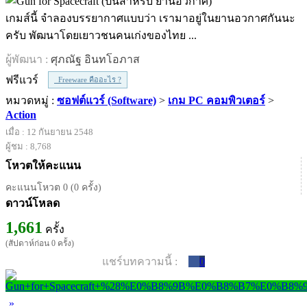
เกมส์นี้ จำลองบรรยากาศแบบว่า เรามาอยู่ในยานอวกาศกันนะ
ครับ พัฒนาโดยเยาวชนคนเก่งของไทย ...
ผู้พัฒนา :
ศุภณัฐ อินทโอภาส
ฟรีแวร์
Freeware คืออะไร ?
หมวดหมู่ :
ซอฟต์แวร์ (Software)
>
เกม PC คอมพิวเตอร์
>
Action
เมื่อ : 12 กันยายน 2548
ผู้ชม : 8,768
โหวตให้คะแนน
คะแนนโหวต 0 (0 ครั้ง)
ดาวน์โหลด
1,661
ครั้ง
(สัปดาห์ก่อน 0 ครั้ง)
แชร์บทความนี้ :
0
»