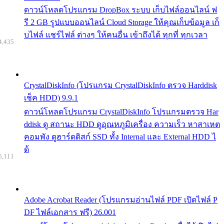
ดาวน์โหลดโปรแกรม DropBox ระบบ เก็บไฟล์ออนไลน์ ฟ
รี 2 GB รูปแบบออนไลน์ Cloud Storage ให้คุณเก็บข้อมูล เก็
บไฟล์ แชร์ไฟล์ ต่างๆ ให้คนอื่น เข้าถึงได้ ทุกที่ ทุกเวลา
4,435
CrystalDiskInfo (โปรแกรม CrystalDiskInfo ตรวจ Harddisk
เช็ค HDD) 9.9.1
ดาวน์โหลดโปรแกรม CrystalDiskInfo โปรแกรมตรวจ Har
ddisk ดู สถานะ HDD ดูอุณหภูมิเครื่อง ความเร็ว หาสาเหต
คอมพัง ดูฮาร์ดดิสก์ SSD ทั้ง Internal และ External HDD ไ
ด้
5,111
Adobe Acrobat Reader (โปรแกรมอ่านไฟล์ PDF เปิดไฟล์ P
DF ไฟล์เอกสาร ฟรี) 26.001