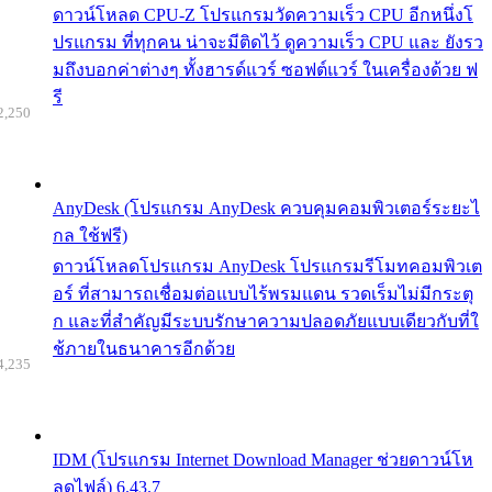
ดาวน์โหลด CPU-Z โปรแกรมวัดความเร็ว CPU อีกหนึ่งโ
ปรแกรม ที่ทุกคน น่าจะมีติดไว้ ดูความเร็ว CPU และ ยังรว
มถึงบอกค่าต่างๆ ทั้งฮารด์แวร์ ซอฟต์แวร์ ในเครื่องด้วย ฟ
รี
2,250
AnyDesk (โปรแกรม AnyDesk ควบคุมคอมพิวเตอร์ระยะไ
กล ใช้ฟรี)
ดาวน์โหลดโปรแกรม AnyDesk โปรแกรมรีโมทคอมพิวเต
อร์ ที่สามารถเชื่อมต่อแบบไร้พรมแดน รวดเร็มไม่มีกระตุ
ก และที่สำคัญมีระบบรักษาความปลอดภัยแบบเดียวกับที่ใ
ช้ภายในธนาคารอีกด้วย
4,235
IDM (โปรแกรม Internet Download Manager ช่วยดาวน์โห
ลดไฟล์) 6.43.7