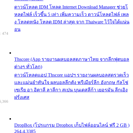
ดาวน์โหลด IDM โหลด Internet Download Manager ช่วยโ
หลดไฟล์ เร็วขึ้น 5 เท่า เพิ่มความเร็ว ดาวน์โหลดไฟล์ เพล
ง โหลดหนัง โหลด IDM ล่าสุด จาก Thaiware ไว้ใจได้แน่น
อน
: 474
Thscore (App รายงานผลบอลสดภาษาไทย จากลีกฟุตบอล
ต่างๆ ทั่วโลก)
ดาวน์โหลดแอป Thscore แอปฯ รายงานผลบอลสดรวดเร็ว
และแม่นยำทันใจ ผลบอลลีกดัง พรีเมียร์ลีก อังกฤษ กัลโช่
เซเรีย อา อิตาลี ลาลีกา สเปน บุนเดสลีก้า เยอรมัน ลีกเอิง
ฝรั่งเศส
6,366
DropBox (โปรแกรม Dropbox เก็บไฟล์ออนไลน์ ฟรี 2 GB )
264.4.3385