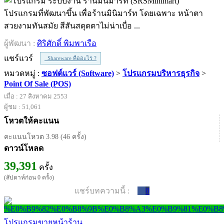
โปรแกรมที่พัฒนาขึ้น เพื่อร้านมินิมาร์ท โดยเฉพาะ หน้าตา
สวยงามทันสมัย สีสันสดุดตาไม่น่าเบื่อ ...
ผู้พัฒนา :
ศิริศักดิ์ พิมพาเรือ
แชร์แวร์
Shareware คืออะไร ?
หมวดหมู่ :
ซอฟต์แวร์ (Software)
>
โปรแกรมบริหารธุรกิจ
>
Point Of Sale (POS)
เมื่อ : 27 สิงหาคม 2553
ผู้ชม : 51,061
โหวตให้คะแนน
คะแนนโหวต 3.98 (46 ครั้ง)
ดาวน์โหลด
39,391
ครั้ง
(สัปดาห์ก่อน 0 ครั้ง)
แชร์บทความนี้ :
0
โปรแกรมขายหน้าร้าน