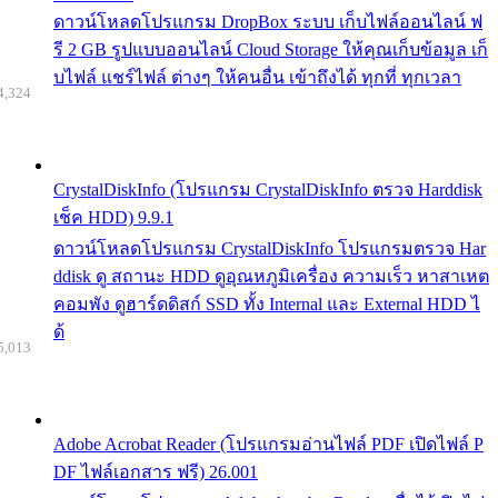
ดาวน์โหลดโปรแกรม DropBox ระบบ เก็บไฟล์ออนไลน์ ฟ
รี 2 GB รูปแบบออนไลน์ Cloud Storage ให้คุณเก็บข้อมูล เก็
บไฟล์ แชร์ไฟล์ ต่างๆ ให้คนอื่น เข้าถึงได้ ทุกที่ ทุกเวลา
4,324
CrystalDiskInfo (โปรแกรม CrystalDiskInfo ตรวจ Harddisk
เช็ค HDD) 9.9.1
ดาวน์โหลดโปรแกรม CrystalDiskInfo โปรแกรมตรวจ Har
ddisk ดู สถานะ HDD ดูอุณหภูมิเครื่อง ความเร็ว หาสาเหต
คอมพัง ดูฮาร์ดดิสก์ SSD ทั้ง Internal และ External HDD ไ
ด้
5,013
Adobe Acrobat Reader (โปรแกรมอ่านไฟล์ PDF เปิดไฟล์ P
DF ไฟล์เอกสาร ฟรี) 26.001