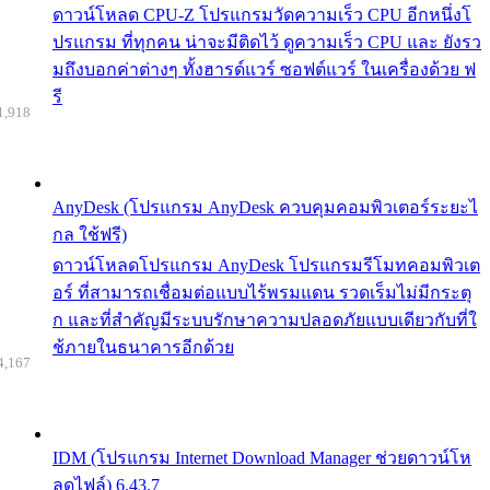
ดาวน์โหลด CPU-Z โปรแกรมวัดความเร็ว CPU อีกหนึ่งโ
ปรแกรม ที่ทุกคน น่าจะมีติดไว้ ดูความเร็ว CPU และ ยังรว
มถึงบอกค่าต่างๆ ทั้งฮารด์แวร์ ซอฟต์แวร์ ในเครื่องด้วย ฟ
รี
1,918
AnyDesk (โปรแกรม AnyDesk ควบคุมคอมพิวเตอร์ระยะไ
กล ใช้ฟรี)
ดาวน์โหลดโปรแกรม AnyDesk โปรแกรมรีโมทคอมพิวเต
อร์ ที่สามารถเชื่อมต่อแบบไร้พรมแดน รวดเร็มไม่มีกระตุ
ก และที่สำคัญมีระบบรักษาความปลอดภัยแบบเดียวกับที่ใ
ช้ภายในธนาคารอีกด้วย
4,167
IDM (โปรแกรม Internet Download Manager ช่วยดาวน์โห
ลดไฟล์) 6.43.7