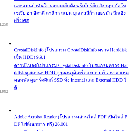
และแม่นยำทันใจ ผลบอลลีกดัง พรีเมียร์ลีก อังกฤษ กัลโช่
เซเรีย อา อิตาลี ลาลีกา สเปน บุนเดสลีก้า เยอรมัน ลีกเอิง
ฝรั่งเศส
4,259
CrystalDiskInfo (โปรแกรม CrystalDiskInfo ตรวจ Harddisk
เช็ค HDD) 9.9.1
ดาวน์โหลดโปรแกรม CrystalDiskInfo โปรแกรมตรวจ Har
ddisk ดู สถานะ HDD ดูอุณหภูมิเครื่อง ความเร็ว หาสาเหต
คอมพัง ดูฮาร์ดดิสก์ SSD ทั้ง Internal และ External HDD ไ
ด้
4,982
Adobe Acrobat Reader (โปรแกรมอ่านไฟล์ PDF เปิดไฟล์ P
DF ไฟล์เอกสาร ฟรี) 26.001