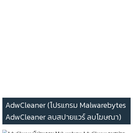
AdwCleaner (โปรแกรม Malwarebytes
AdwCleaner ลบสปายแวร์ ลบโฆษณา)