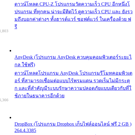
ดาวน์โหลด CPU-Z โปรแกรมวัดความเร็ว CPU อีกหนึ่งโ
ปรแกรม ที่ทุกคน น่าจะมีติดไว้ ดูความเร็ว CPU และ ยังรว
มถึงบอกค่าต่างๆ ทั้งฮารด์แวร์ ซอฟต์แวร์ ในเครื่องด้วย ฟ
รี
1,803
AnyDesk (โปรแกรม AnyDesk ควบคุมคอมพิวเตอร์ระยะไ
กล ใช้ฟรี)
ดาวน์โหลดโปรแกรม AnyDesk โปรแกรมรีโมทคอมพิวเต
อร์ ที่สามารถเชื่อมต่อแบบไร้พรมแดน รวดเร็มไม่มีกระตุ
ก และที่สำคัญมีระบบรักษาความปลอดภัยแบบเดียวกับที่ใ
ช้ภายในธนาคารอีกด้วย
6,366
DropBox (โปรแกรม Dropbox เก็บไฟล์ออนไลน์ ฟรี 2 GB )
264.4.3385