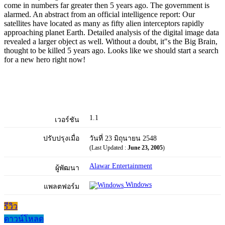
come in numbers far greater then 5 years ago. The government is
alarmed. An abstract from an official intelligence report: Our
satellites have located as many as fifty alien interceptors rapidly
approaching planet Earth. Detailed analysis of the digital image data
revealed a larger object as well. Without a doubt, it"s the Big Brain,
thought to be killed 5 years ago. Looks like we should start a search
for a new hero right now!
1.1
เวอร์ชัน
ปรับปรุงเมื่อ
วันที่ 23 มิถุนายน 2548
(Last Updated :
June 23, 2005
)
Alawar Entertainment
ผู้พัฒนา
Windows
แพลตฟอร์ม
รีวิว
ดาวน์โหลด