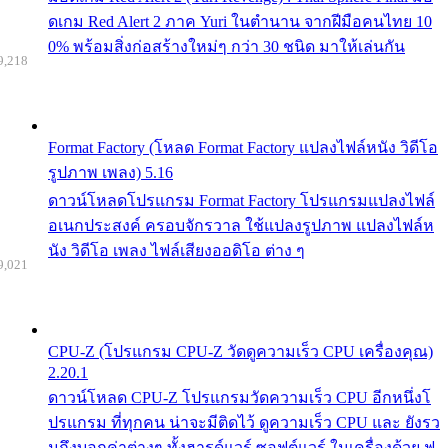
ดเกม Red Alert 2 ภาค Yuri ในตำนาน จากฝีมือคนไทย 10
0% พร้อมสิ่งก่อสร้างใหม่ๆ กว่า 30 ชนิด มาให้เล่นกัน
9,218
Format Factory (โหลด Format Factory แปลงไฟล์หนัง วิดีโอ
รูปภาพ เพลง) 5.16
ดาวน์โหลดโปรแกรม Format Factory โปรแกรมแปลงไฟล์
อเนกประสงค์ ครอบจักรวาล ใช้แปลงรูปภาพ แปลงไฟล์ห
นัง วิดีโอ เพลง ไฟล์เสียงออดิโอ ต่าง ๆ
9,021
CPU-Z (โปรแกรม CPU-Z วัดดูความเร็ว CPU เครื่องคุณ)
2.20.1
ดาวน์โหลด CPU-Z โปรแกรมวัดความเร็ว CPU อีกหนึ่งโ
ปรแกรม ที่ทุกคน น่าจะมีติดไว้ ดูความเร็ว CPU และ ยังรว
มถึงบอกค่าต่างๆ ทั้งฮารด์แวร์ ซอฟต์แวร์ ในเครื่องด้วย ฟ