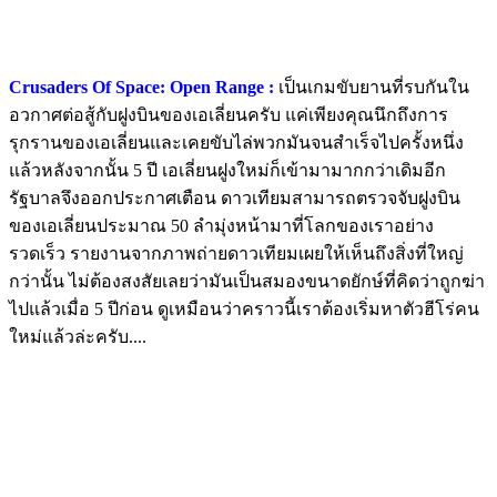
Crusaders Of Space: Open Range :
เป็นเกมขับยานที่รบกันใน
อวกาศต่อสู้กับฝูงบินของเอเลี่ยนครับ แค่เพียงคุณนึกถึงการ
รุกรานของเอเลี่ยนและเคยขับไล่พวกมันจนสำเร็จไปครั้งหนึ่ง
แล้วหลังจากนั้น 5 ปี เอเลี่ยนฝูงใหม่ก็เข้ามามากกว่าเดิมอีก
รัฐบาลจึงออกประกาศเตือน ดาวเทียมสามารถตรวจจับฝูงบิน
ของเอเลี่ยนประมาณ 50 ลำมุ่งหน้ามาที่โลกของเราอย่าง
รวดเร็ว รายงานจากภาพถ่ายดาวเทียมเผยให้เห็นถึงสิ่งที่ใหญ่
กว่านั้น ไม่ต้องสงสัยเลยว่ามันเป็นสมองขนาดยักษ์ที่คิดว่าถูกฆ่า
ไปแล้วเมื่อ 5 ปีก่อน ดูเหมือนว่าคราวนี้เราต้องเริ่มหาตัวฮีโร่คน
ใหม่แล้วล่ะครับ....