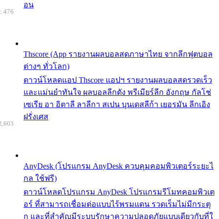
อน
: 476
Thscore (App รายงานผลบอลสดภาษาไทย จากลีกฟุตบอล
ต่างๆ ทั่วโลก)
ดาวน์โหลดแอป Thscore แอปฯ รายงานผลบอลสดรวดเร็ว
และแม่นยำทันใจ ผลบอลลีกดัง พรีเมียร์ลีก อังกฤษ กัลโช่
เซเรีย อา อิตาลี ลาลีกา สเปน บุนเดสลีก้า เยอรมัน ลีกเอิง
ฝรั่งเศส
2,603
AnyDesk (โปรแกรม AnyDesk ควบคุมคอมพิวเตอร์ระยะไ
กล ใช้ฟรี)
ดาวน์โหลดโปรแกรม AnyDesk โปรแกรมรีโมทคอมพิวเต
อร์ ที่สามารถเชื่อมต่อแบบไร้พรมแดน รวดเร็มไม่มีกระตุ
ก และที่สำคัญมีระบบรักษาความปลอดภัยแบบเดียวกับที่ใ