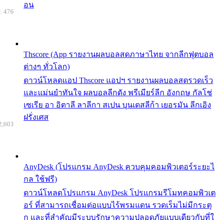
อน
: 476
Thscore (App รายงานผลบอลสดภาษาไทย จากลีกฟุตบอล
ต่างๆ ทั่วโลก)
ดาวน์โหลดแอป Thscore แอปฯ รายงานผลบอลสดรวดเร็ว
และแม่นยำทันใจ ผลบอลลีกดัง พรีเมียร์ลีก อังกฤษ กัลโช่
เซเรีย อา อิตาลี ลาลีกา สเปน บุนเดสลีก้า เยอรมัน ลีกเอิง
ฝรั่งเศส
2,603
AnyDesk (โปรแกรม AnyDesk ควบคุมคอมพิวเตอร์ระยะไ
กล ใช้ฟรี)
ดาวน์โหลดโปรแกรม AnyDesk โปรแกรมรีโมทคอมพิวเต
อร์ ที่สามารถเชื่อมต่อแบบไร้พรมแดน รวดเร็มไม่มีกระตุ
ก และที่สำคัญมีระบบรักษาความปลอดภัยแบบเดียวกับที่ใ