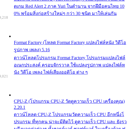
ดเกม Red Alert 2 ภาค Yuri ในตำนาน จากฝีมือคนไทย 10
0% พร้อมสิ่งก่อสร้างใหม่ๆ กว่า 30 ชนิด มาให้เล่นกัน
9,218
Format Factory (โหลด Format Factory แปลงไฟล์หนัง วิดีโอ
รูปภาพ เพลง) 5.16
ดาวน์โหลดโปรแกรม Format Factory โปรแกรมแปลงไฟล์
อเนกประสงค์ ครอบจักรวาล ใช้แปลงรูปภาพ แปลงไฟล์ห
นัง วิดีโอ เพลง ไฟล์เสียงออดิโอ ต่าง ๆ
9,021
CPU-Z (โปรแกรม CPU-Z วัดดูความเร็ว CPU เครื่องคุณ)
2.20.1
ดาวน์โหลด CPU-Z โปรแกรมวัดความเร็ว CPU อีกหนึ่งโ
ปรแกรม ที่ทุกคน น่าจะมีติดไว้ ดูความเร็ว CPU และ ยังรว
มถึงบอกค่าต่างๆ ทั้งฮารด์แวร์ ซอฟต์แวร์ ในเครื่องด้วย ฟ