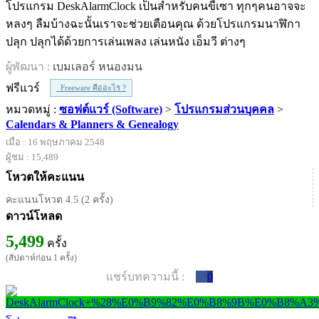
โปรแกรม DeskAlarmClock เป็นสำหรับคนขี้เซา ทุกๆคนอาจจะ
หลงๆ ลืมบ้างฉะนั้นเราจะช่วยเตือนคุณ ด้วยโปรแกรมนาฬิกา
ปลุก ปลุกได้ด้วยการเล่นเพลง เล่นหนัง เอ็มวี ต่างๆ
ผู้พัฒนา :
เบมเลอร์ หนองมน
ฟรีแวร์
Freeware คืออะไร ?
หมวดหมู่ :
ซอฟต์แวร์ (Software)
>
โปรแกรมส่วนบุคคล
>
Calendars & Planners & Genealogy
เมื่อ : 16 พฤษภาคม 2548
ผู้ชม : 15,489
โหวตให้คะแนน
คะแนนโหวต 4.5 (2 ครั้ง)
ดาวน์โหลด
5,499
ครั้ง
(สัปดาห์ก่อน 1 ครั้ง)
แชร์บทความนี้ :
0