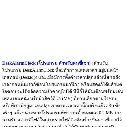
DeskAlarmClock (โปรแกรม สำหรับคนขี้เซา)
: สำหรับ
โปรแกรม DeskAlarmClock นี้จะทำการแสดงเวลา อยู่บนหน้า
เดสทอป (Desktop) และเมื่อมีการตั้งค่าเวลาปลุกแล้วเนี่ย รอถึง
เวลาก่อนนั้นเราก็ซ่อน โปรแกรมนาฬิกา หรือแสดงก็ได้แล้วแต่
ใจชอบ จะได้ขจัดความรำคาญไปได้ ทีนี้ก็ให้มันเตือนพร้อมเล่น
เพลง เล่นหนัง หรือมิวสิควิดีโอ (MV) ที่ท่านเลือกตามใจชอบ
หรือที่เรามีอยู่มาเล่นปลุกเราตามเวลาเท่านี้ก็เสร็จแล้วครับ ซึ่ง
จริงๆ แล้วขนาดของโปรแกรมที่ทำงานทั้งหมดแค่ 0.2 MB. เอง
นะครับ แต่ว่าที่ไฟล์ใหญ่ เพราะไฟล์ติดตั้งสร้างขึ้นมา เพื่อจะได้
ลงถูกตรงและครบถ้วนสมบูรณ์เล่นได้กันทุกท่านเลยนะครับ