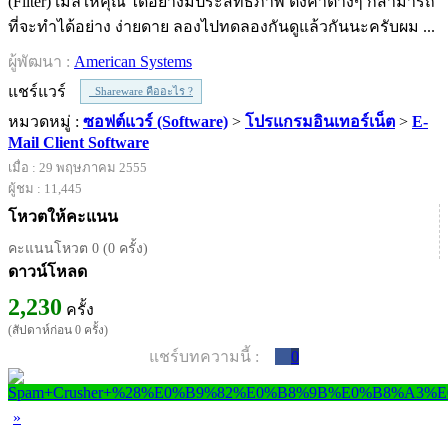
(Filter) เมลให้คุณ ได้อย่างมีประสิทธิภาพ ตั้งค่าต่างๆ ก็สามารถ
ที่จะทำได้อย่าง ง่ายดาย ลองไปทดลองกันดูแล้วกันนะครับผม ...
ผู้พัฒนา :
American Systems
แชร์แวร์
Shareware คืออะไร ?
หมวดหมู่ :
ซอฟต์แวร์ (Software)
>
โปรแกรมอินเทอร์เน็ต
>
E-
Mail Client Software
เมื่อ : 29 พฤษภาคม 2555
ผู้ชม : 11,445
โหวตให้คะแนน
คะแนนโหวต 0 (0 ครั้ง)
ดาวน์โหลด
2,230
ครั้ง
(สัปดาห์ก่อน 0 ครั้ง)
แชร์บทความนี้ :
0
»