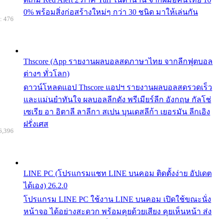
0% พร้อมสิ่งก่อสร้างใหม่ๆ กว่า 30 ชนิด มาให้เล่นกัน
: 476
Thscore (App รายงานผลบอลสดภาษาไทย จากลีกฟุตบอล
ต่างๆ ทั่วโลก)
ดาวน์โหลดแอป Thscore แอปฯ รายงานผลบอลสดรวดเร็ว
และแม่นยำทันใจ ผลบอลลีกดัง พรีเมียร์ลีก อังกฤษ กัลโช่
เซเรีย อา อิตาลี ลาลีกา สเปน บุนเดสลีก้า เยอรมัน ลีกเอิง
ฝรั่งเศส
6,396
LINE PC (โปรแกรมแชท LINE บนคอม ติดตั้งง่าย อัปเดต
ได้เอง) 26.2.0
โปรแกรม LINE PC ใช้งาน LINE บนคอม เปิดใช้ขณะนั่ง
หน้าจอ ได้อย่างสะดวก พร้อมคุยด้วยเสียง คุยเห็นหน้า ส่ง