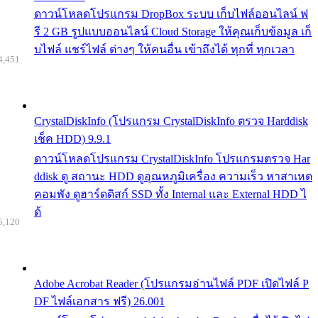
ดาวน์โหลดโปรแกรม DropBox ระบบ เก็บไฟล์ออนไลน์ ฟ
รี 2 GB รูปแบบออนไลน์ Cloud Storage ให้คุณเก็บข้อมูล เก็
บไฟล์ แชร์ไฟล์ ต่างๆ ให้คนอื่น เข้าถึงได้ ทุกที่ ทุกเวลา
4,451
CrystalDiskInfo (โปรแกรม CrystalDiskInfo ตรวจ Harddisk
เช็ค HDD) 9.9.1
ดาวน์โหลดโปรแกรม CrystalDiskInfo โปรแกรมตรวจ Har
ddisk ดู สถานะ HDD ดูอุณหภูมิเครื่อง ความเร็ว หาสาเหต
คอมพัง ดูฮาร์ดดิสก์ SSD ทั้ง Internal และ External HDD ไ
ด้
5,120
Adobe Acrobat Reader (โปรแกรมอ่านไฟล์ PDF เปิดไฟล์ P
DF ไฟล์เอกสาร ฟรี) 26.001