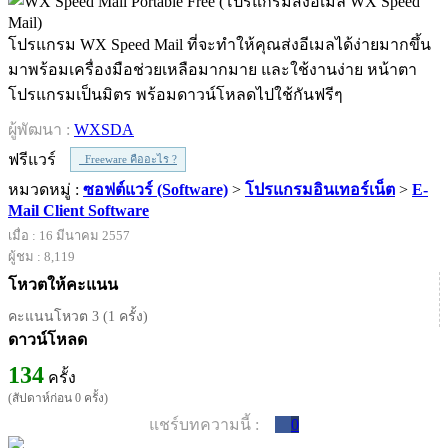
โปรแกรม WX Speed Mail ที่จะทำให้คุณส่งอีเมลได้ง่ายมากขึ้น
มาพร้อมเครื่องมือช่วยเหลือมากมาย และใช้งานง่าย หน้าตา
โปรแกรมเป็นมิตร พร้อมดาวน์โหลดไปใช้กันฟรีๆ
ผู้พัฒนา :
WXSDA
ฟรีแวร์
Freeware คืออะไร ?
หมวดหมู่ :
ซอฟต์แวร์ (Software)
>
โปรแกรมอินเทอร์เน็ต
>
E-
Mail Client Software
เมื่อ : 16 มีนาคม 2557
ผู้ชม : 8,119
โหวตให้คะแนน
คะแนนโหวต 3 (1 ครั้ง)
ดาวน์โหลด
134
ครั้ง
(สัปดาห์ก่อน 0 ครั้ง)
แชร์บทความนี้ :
0