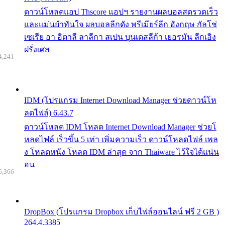
ดาวน์โหลดแอป Thscore แอปฯ รายงานผลบอลสดรวดเร็ว
และแม่นยำทันใจ ผลบอลลีกดัง พรีเมียร์ลีก อังกฤษ กัลโช่
เซเรีย อา อิตาลี ลาลีกา สเปน บุนเดสลีก้า เยอรมัน ลีกเอิง
ฝรั่งเศส
4,241
IDM (โปรแกรม Internet Download Manager ช่วยดาวน์โห
ลดไฟล์) 6.43.7
ดาวน์โหลด IDM โหลด Internet Download Manager ช่วยโ
หลดไฟล์ เร็วขึ้น 5 เท่า เพิ่มความเร็ว ดาวน์โหลดไฟล์ เพล
ง โหลดหนัง โหลด IDM ล่าสุด จาก Thaiware ไว้ใจได้แน่น
อน
6,366
DropBox (โปรแกรม Dropbox เก็บไฟล์ออนไลน์ ฟรี 2 GB )
264.4.3385