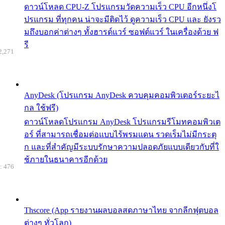
ดาวน์โหลด CPU-Z โปรแกรมวัดความเร็ว CPU อีกหนึ่งโ
ปรแกรม ที่ทุกคน น่าจะมีติดไว้ ดูความเร็ว CPU และ ยังรว
มถึงบอกค่าต่างๆ ทั้งฮารด์แวร์ ซอฟต์แวร์ ในเครื่องด้วย ฟ
รี
2,271
AnyDesk (โปรแกรม AnyDesk ควบคุมคอมพิวเตอร์ระยะไ
กล ใช้ฟรี)
ดาวน์โหลดโปรแกรม AnyDesk โปรแกรมรีโมทคอมพิวเต
อร์ ที่สามารถเชื่อมต่อแบบไร้พรมแดน รวดเร็มไม่มีกระตุ
ก และที่สำคัญมีระบบรักษาความปลอดภัยแบบเดียวกับที่ใ
ช้ภายในธนาคารอีกด้วย
: 476
Thscore (App รายงานผลบอลสดภาษาไทย จากลีกฟุตบอล
ต่างๆ ทั่วโลก)