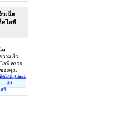
็วเน็ต
ช็คไอพี
น็ต
บความเร็ว
คไอพี ตรวจ
ีของคุณ
ไอพี