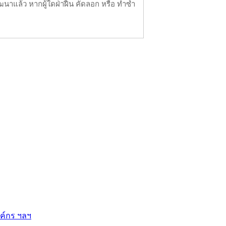
นาแล้ว หากผู้ใดฝ่าฝืน คัดลอก หรือ ทำซ้ำ