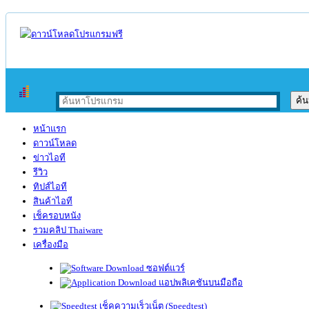
หน้าแรก
ดาวน์โหลด
ข่าวไอที
รีวิว
ทิปส์ไอที
สินค้าไอที
เช็ครอบหนัง
รวมคลิป Thaiware
เครื่องมือ
ซอฟต์แวร์
แอปพลิเคชันบนมือถือ
เช็คความเร็วเน็ต (Speedtest)