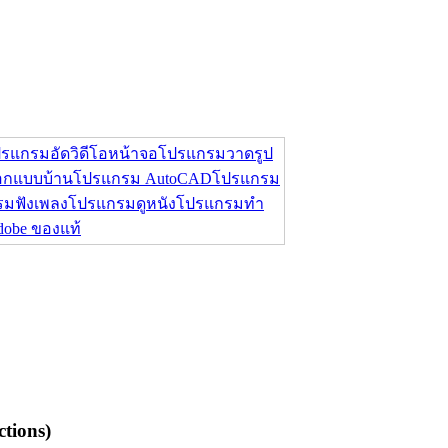
รแกรมอัดวิดีโอหน้าจอ
โปรแกรมวาดรูป
กแบบบ้าน
โปรแกรม AutoCAD
โปรแกรม
มฟังเพลง
โปรแกรมดูหนัง
โปรแกรมทำ
Adobe ของแท้
tions)