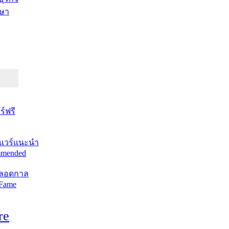
ษา
์ฟรี
แวร์แนะนำ
mended
ตลอดกาล
 Fame
re