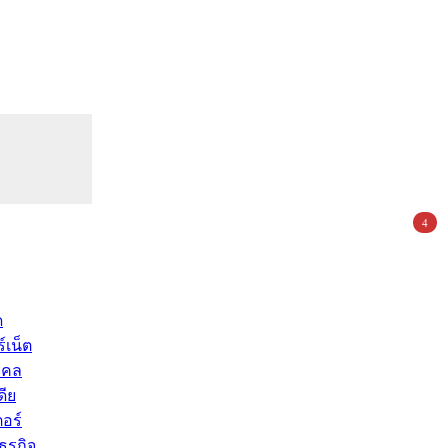
4
ด
์เน็ต
คคล
ดีย
อร์
ุรกิจ