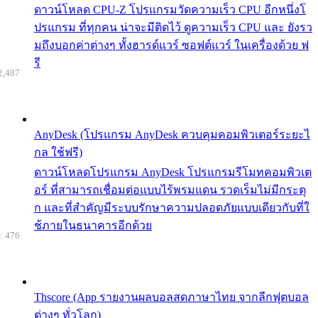
ดาวน์โหลด CPU-Z โปรแกรมวัดความเร็ว CPU อีกหนึ่งโ
ปรแกรม ที่ทุกคน น่าจะมีติดไว้ ดูความเร็ว CPU และ ยังรว
มถึงบอกค่าต่างๆ ทั้งฮารด์แวร์ ซอฟต์แวร์ ในเครื่องด้วย ฟ
รี
2,487
AnyDesk (โปรแกรม AnyDesk ควบคุมคอมพิวเตอร์ระยะไ
กล ใช้ฟรี)
ดาวน์โหลดโปรแกรม AnyDesk โปรแกรมรีโมทคอมพิวเต
อร์ ที่สามารถเชื่อมต่อแบบไร้พรมแดน รวดเร็มไม่มีกระตุ
ก และที่สำคัญมีระบบรักษาความปลอดภัยแบบเดียวกับที่ใ
ช้ภายในธนาคารอีกด้วย
: 476
Thscore (App รายงานผลบอลสดภาษาไทย จากลีกฟุตบอล
ต่างๆ ทั่วโลก)