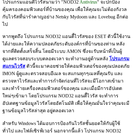
โปรแกรมแอนตี้ไวรัสนามว่า "NOD32
Antivirus
" จะปกป้อง
คุ้มครองคอมพิวเตอร์ที่บ้านของคุณ เพื่อให้คุณจะไม่ต้องกังวล
กับไวรัสที่น่ารำคาญอย่าง Netsky Mydoom และ Lovebug อีกต่อ
ไป
หากพูดถึง โปรแกรม NOD32 แอนตี้ไวรัสของ ESET ตัวนี้ใช้งาน
ได้ง่ายและให้ความปลอดภัยระดับองค์กรที่บ้านของท่าน หลัง
จากที่ติดตั้งเสร็จสิ้น โดยมีระบบ AMON ซึ่งจะรับหน้าที่เป็นผู้
ดูแลตรวจสอบระบบตลอดเวลา จะทำงานอยู่ด้านหลัง
โปรแกรม
สแกนไวรัส
ตัวนี้จะมาคอยช่วยให้คอมพิวเตอร์ของคุณปลอดภัย
IMON ผู้ดูและตรวจสอบอีเมล จะสแกนทุกๆเมลที่คุณรับ และ
ตรวจหาไวรัสและทำการกำจัดก่อนที่ไวรัสจะมีโอกาสเข้ามา
และทำร้ายเครื่องคอมพิวเตอร์ของคุณ และเมื่อมีการอัปเดต
ใหม่ๆเข้ามา โดยโปรแกรม NOD32 แอนตี้ไวรัส จะทำการ
อัปเดตฐานข้อมูลไวรัสโดยอัตโนมัติ เพื่อให้คุณมั่นใจว่าคุณจะมี
ฐานข้อมูลไวรัสล่าสุด อยู่ตลอดเวลา
สำหรับ Windows ได้มอบการป้องกันไวรัสชั้นยอดให้กับผู้ใช้
ทั่วไป และไฟล์เซิรฟ์เวอร์ นอกจากนี้แล้ว โปรแกรม NOD32