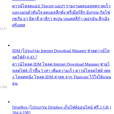
ดาวน์โหลดแอป Thscore แอปฯ รายงานผลบอลสดรวดเร็ว
และแม่นยำทันใจ ผลบอลลีกดัง พรีเมียร์ลีก อังกฤษ กัลโช่
เซเรีย อา อิตาลี ลาลีกา สเปน บุนเดสลีก้า เยอรมัน ลีกเอิง
ฝรั่งเศส
4,311
IDM (โปรแกรม Internet Download Manager ช่วยดาวน์โห
ลดไฟล์) 6.43.7
ดาวน์โหลด IDM โหลด Internet Download Manager ช่วยโ
หลดไฟล์ เร็วขึ้น 5 เท่า เพิ่มความเร็ว ดาวน์โหลดไฟล์ เพล
ง โหลดหนัง โหลด IDM ล่าสุด จาก Thaiware ไว้ใจได้แน่น
อน
6,366
DropBox (โปรแกรม Dropbox เก็บไฟล์ออนไลน์ ฟรี 2 GB )
264.4.3385