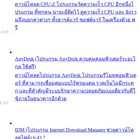
ดาวน์โหลด CPU-Z โปรแกรมวัดความเร็ว CPU อีกหนึ่งโ
ปรแกรม ที่ทุกคน น่าจะมีติดไว้ ดูความเร็ว CPU และ ยังรว
มถึงบอกค่าต่างๆ ทั้งฮารด์แวร์ ซอฟต์แวร์ ในเครื่องด้วย ฟ
รี
1,918
AnyDesk (โปรแกรม AnyDesk ควบคุมคอมพิวเตอร์ระยะไ
กล ใช้ฟรี)
ดาวน์โหลดโปรแกรม AnyDesk โปรแกรมรีโมทคอมพิวเต
อร์ ที่สามารถเชื่อมต่อแบบไร้พรมแดน รวดเร็มไม่มีกระตุ
ก และที่สำคัญมีระบบรักษาความปลอดภัยแบบเดียวกับที่ใ
ช้ภายในธนาคารอีกด้วย
4,167
IDM (โปรแกรม Internet Download Manager ช่วยดาวน์โห
ลดไฟล์) 6.43.7