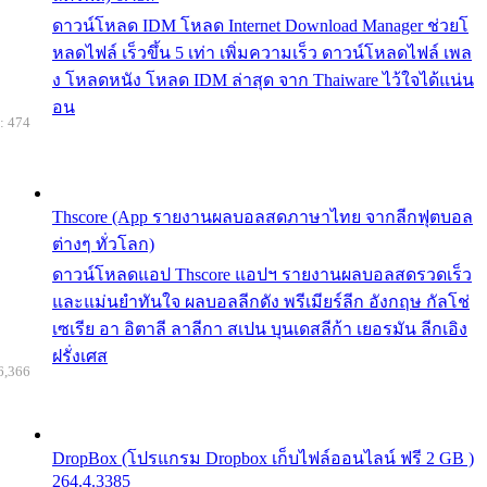
ดาวน์โหลด IDM โหลด Internet Download Manager ช่วยโ
หลดไฟล์ เร็วขึ้น 5 เท่า เพิ่มความเร็ว ดาวน์โหลดไฟล์ เพล
ง โหลดหนัง โหลด IDM ล่าสุด จาก Thaiware ไว้ใจได้แน่น
อน
: 474
Thscore (App รายงานผลบอลสดภาษาไทย จากลีกฟุตบอล
ต่างๆ ทั่วโลก)
ดาวน์โหลดแอป Thscore แอปฯ รายงานผลบอลสดรวดเร็ว
และแม่นยำทันใจ ผลบอลลีกดัง พรีเมียร์ลีก อังกฤษ กัลโช่
เซเรีย อา อิตาลี ลาลีกา สเปน บุนเดสลีก้า เยอรมัน ลีกเอิง
ฝรั่งเศส
6,366
DropBox (โปรแกรม Dropbox เก็บไฟล์ออนไลน์ ฟรี 2 GB )
264.4.3385