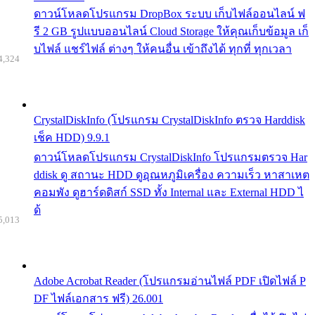
ดาวน์โหลดโปรแกรม DropBox ระบบ เก็บไฟล์ออนไลน์ ฟ
รี 2 GB รูปแบบออนไลน์ Cloud Storage ให้คุณเก็บข้อมูล เก็
บไฟล์ แชร์ไฟล์ ต่างๆ ให้คนอื่น เข้าถึงได้ ทุกที่ ทุกเวลา
4,324
CrystalDiskInfo (โปรแกรม CrystalDiskInfo ตรวจ Harddisk
เช็ค HDD) 9.9.1
ดาวน์โหลดโปรแกรม CrystalDiskInfo โปรแกรมตรวจ Har
ddisk ดู สถานะ HDD ดูอุณหภูมิเครื่อง ความเร็ว หาสาเหต
คอมพัง ดูฮาร์ดดิสก์ SSD ทั้ง Internal และ External HDD ไ
ด้
5,013
Adobe Acrobat Reader (โปรแกรมอ่านไฟล์ PDF เปิดไฟล์ P
DF ไฟล์เอกสาร ฟรี) 26.001