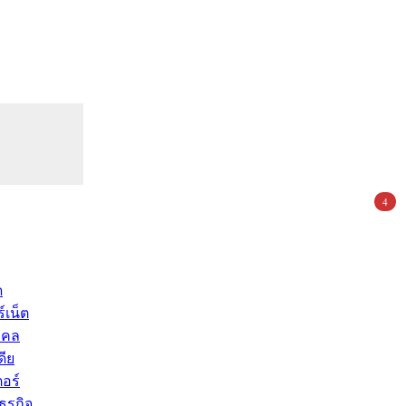
4
ด
์เน็ต
คคล
ดีย
อร์
ุรกิจ