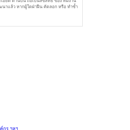
ียด ด้านบน ถือเป็นลิขสิทธิ์ ของ ทีมงาน
นาแล้ว หากผู้ใดฝ่าฝืน คัดลอก หรือ ทำซ้ำ