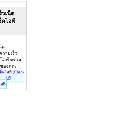
็วเน็ต
ช็คไอพี
น็ต
บความเร็ว
คไอพี ตรวจ
ีของคุณ
ไอพี