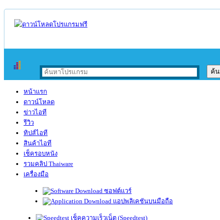
หน้าแรก
ดาวน์โหลด
ข่าวไอที
รีวิว
ทิปส์ไอที
สินค้าไอที
เช็ครอบหนัง
รวมคลิป Thaiware
เครื่องมือ
ซอฟต์แวร์
แอปพลิเคชันบนมือถือ
เช็คความเร็วเน็ต (Speedtest)