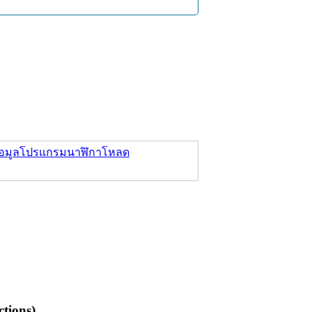
อมูล
โปรแกรมนาฬิกา
โหลด
tions)