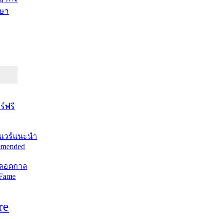
ษา
์ฟรี
แวร์แนะนำ
mended
ตลอดกาล
 Fame
re