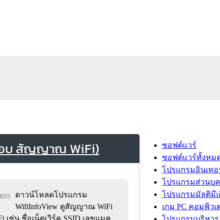
สอบ สัญญาณ WiFi)
ซอฟต์แวร์
ซอฟต์แวร์ทั้งหม
โปรแกรมอินเทอร
โปรแกรมส่วนบุ
โปรแกรมมัลติมีเ
ดาวน์โหลดโปรแกรม
,855
WifiInfoView ดูสัญญาณ WiFi
เกม PC คอมพิวเต
 เช่น ชื่อเน็ตเวิร์ค SSID เลขแมค
โปรแกรมบริหารธ