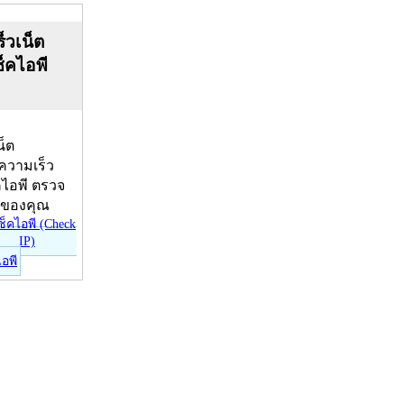
็วเน็ต
ช็คไอพี
น็ต
บความเร็ว
คไอพี ตรวจ
ีของคุณ
ไอพี