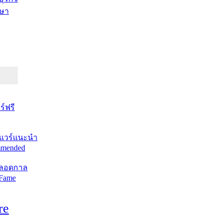
ษา
์ฟรี
แวร์แนะนำ
mended
ตลอดกาล
 Fame
re