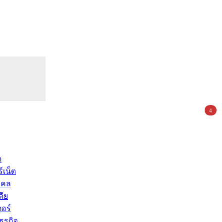
4
ด
์เน็ต
คคล
ดีย
อร์
ุรกิจ