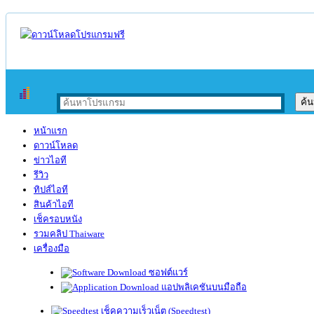
หน้าแรก
ดาวน์โหลด
ข่าวไอที
รีวิว
ทิปส์ไอที
สินค้าไอที
เช็ครอบหนัง
รวมคลิป Thaiware
เครื่องมือ
ซอฟต์แวร์
แอปพลิเคชันบนมือถือ
เช็คความเร็วเน็ต (Speedtest)