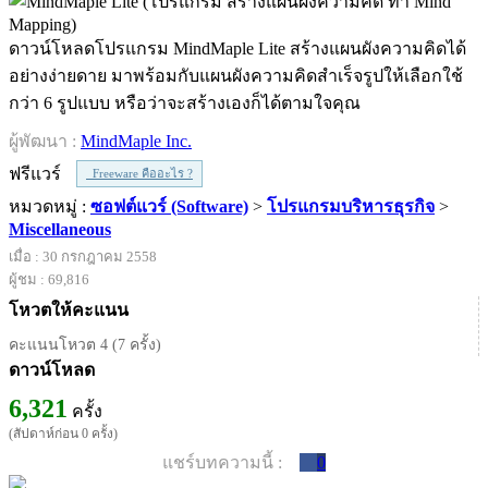
ดาวน์โหลดโปรแกรม MindMaple Lite สร้างแผนผังความคิดได้
อย่างง่ายดาย มาพร้อมกับแผนผังความคิดสำเร็จรูปให้เลือกใช้
กว่า 6 รูปแบบ หรือว่าจะสร้างเองก็ได้ตามใจคุณ
ผู้พัฒนา :
MindMaple Inc.
ฟรีแวร์
Freeware คืออะไร ?
หมวดหมู่ :
ซอฟต์แวร์ (Software)
>
โปรแกรมบริหารธุรกิจ
>
Miscellaneous
เมื่อ : 30 กรกฎาคม 2558
ผู้ชม : 69,816
โหวตให้คะแนน
คะแนนโหวต 4 (7 ครั้ง)
ดาวน์โหลด
6,321
ครั้ง
(สัปดาห์ก่อน 0 ครั้ง)
แชร์บทความนี้ :
0