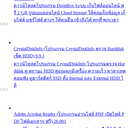
ดาวน์โหลดโปรแกรม DropBox ระบบ เก็บไฟล์ออนไลน์ ฟ
รี 2 GB รูปแบบออนไลน์ Cloud Storage ให้คุณเก็บข้อมูล เก็
บไฟล์ แชร์ไฟล์ ต่างๆ ให้คนอื่น เข้าถึงได้ ทุกที่ ทุกเวลา
4,324
CrystalDiskInfo (โปรแกรม CrystalDiskInfo ตรวจ Harddisk
เช็ค HDD) 9.9.1
ดาวน์โหลดโปรแกรม CrystalDiskInfo โปรแกรมตรวจ Har
ddisk ดู สถานะ HDD ดูอุณหภูมิเครื่อง ความเร็ว หาสาเหต
คอมพัง ดูฮาร์ดดิสก์ SSD ทั้ง Internal และ External HDD ไ
ด้
5,013
Adobe Acrobat Reader (โปรแกรมอ่านไฟล์ PDF เปิดไฟล์ P
DF ไฟล์เอกสาร ฟรี) 26.001