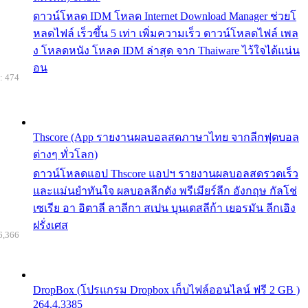
ดาวน์โหลด IDM โหลด Internet Download Manager ช่วยโ
หลดไฟล์ เร็วขึ้น 5 เท่า เพิ่มความเร็ว ดาวน์โหลดไฟล์ เพล
ง โหลดหนัง โหลด IDM ล่าสุด จาก Thaiware ไว้ใจได้แน่น
อน
: 474
Thscore (App รายงานผลบอลสดภาษาไทย จากลีกฟุตบอล
ต่างๆ ทั่วโลก)
ดาวน์โหลดแอป Thscore แอปฯ รายงานผลบอลสดรวดเร็ว
และแม่นยำทันใจ ผลบอลลีกดัง พรีเมียร์ลีก อังกฤษ กัลโช่
เซเรีย อา อิตาลี ลาลีกา สเปน บุนเดสลีก้า เยอรมัน ลีกเอิง
ฝรั่งเศส
6,366
DropBox (โปรแกรม Dropbox เก็บไฟล์ออนไลน์ ฟรี 2 GB )
264.4.3385