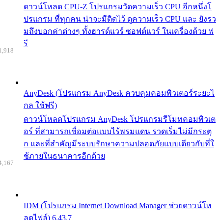
ดาวน์โหลด CPU-Z โปรแกรมวัดความเร็ว CPU อีกหนึ่งโ
ปรแกรม ที่ทุกคน น่าจะมีติดไว้ ดูความเร็ว CPU และ ยังรว
มถึงบอกค่าต่างๆ ทั้งฮารด์แวร์ ซอฟต์แวร์ ในเครื่องด้วย ฟ
รี
1,918
AnyDesk (โปรแกรม AnyDesk ควบคุมคอมพิวเตอร์ระยะไ
กล ใช้ฟรี)
ดาวน์โหลดโปรแกรม AnyDesk โปรแกรมรีโมทคอมพิวเต
อร์ ที่สามารถเชื่อมต่อแบบไร้พรมแดน รวดเร็มไม่มีกระตุ
ก และที่สำคัญมีระบบรักษาความปลอดภัยแบบเดียวกับที่ใ
ช้ภายในธนาคารอีกด้วย
4,167
IDM (โปรแกรม Internet Download Manager ช่วยดาวน์โห
ลดไฟล์) 6.43.7