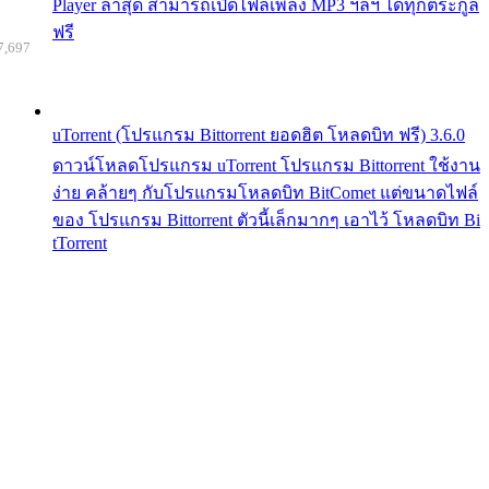
Player ล่าสุด สามารถเปิดไฟล์เพลง MP3 ฯลฯ ได้ทุกตระกูล
ฟรี
7,697
uTorrent (โปรแกรม Bittorrent ยอดฮิต โหลดบิท ฟรี) 3.6.0
ดาวน์โหลดโปรแกรม uTorrent โปรแกรม Bittorrent ใช้งาน
ง่าย คล้ายๆ กับโปรแกรมโหลดบิท BitComet แต่ขนาดไฟล์
ของ โปรแกรม Bittorrent ตัวนี้เล็กมากๆ เอาไว้ โหลดบิท Bi
tTorrent