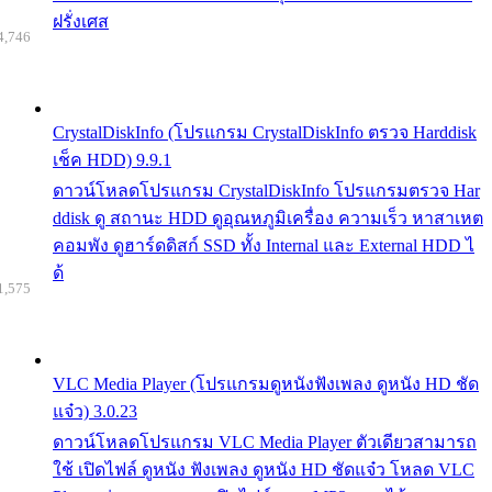
ฝรั่งเศส
4,746
CrystalDiskInfo (โปรแกรม CrystalDiskInfo ตรวจ Harddisk
เช็ค HDD) 9.9.1
ดาวน์โหลดโปรแกรม CrystalDiskInfo โปรแกรมตรวจ Har
ddisk ดู สถานะ HDD ดูอุณหภูมิเครื่อง ความเร็ว หาสาเหต
คอมพัง ดูฮาร์ดดิสก์ SSD ทั้ง Internal และ External HDD ไ
ด้
1,575
VLC Media Player (โปรแกรมดูหนังฟังเพลง ดูหนัง HD ชัด
แจ๋ว) 3.0.23
ดาวน์โหลดโปรแกรม VLC Media Player ตัวเดียวสามารถ
ใช้ เปิดไฟล์ ดูหนัง ฟังเพลง ดูหนัง HD ชัดแจ๋ว โหลด VLC