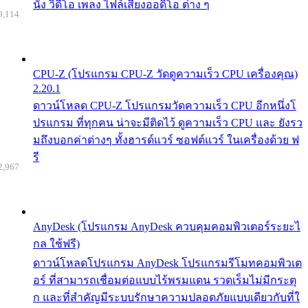
นัง วิดีโอ เพลง ไฟล์เสียงออดิโอ ต่าง ๆ
9,114
CPU-Z (โปรแกรม CPU-Z วัดดูความเร็ว CPU เครื่องคุณ)
2.20.1
ดาวน์โหลด CPU-Z โปรแกรมวัดความเร็ว CPU อีกหนึ่งโ
ปรแกรม ที่ทุกคน น่าจะมีติดไว้ ดูความเร็ว CPU และ ยังรว
มถึงบอกค่าต่างๆ ทั้งฮารด์แวร์ ซอฟต์แวร์ ในเครื่องด้วย ฟ
รี
2,967
AnyDesk (โปรแกรม AnyDesk ควบคุมคอมพิวเตอร์ระยะไ
กล ใช้ฟรี)
ดาวน์โหลดโปรแกรม AnyDesk โปรแกรมรีโมทคอมพิวเต
อร์ ที่สามารถเชื่อมต่อแบบไร้พรมแดน รวดเร็มไม่มีกระตุ
ก และที่สำคัญมีระบบรักษาความปลอดภัยแบบเดียวกับที่ใ