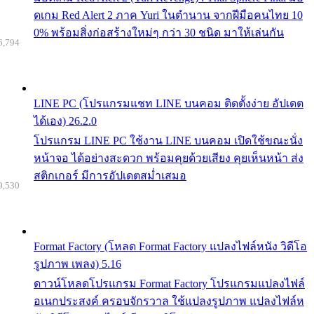
ดเกม Red Alert 2 ภาค Yuri ในตำนาน จากฝีมือคนไทย 10
0% พร้อมสิ่งก่อสร้างใหม่ๆ กว่า 30 ชนิด มาให้เล่นกัน
6,794
LINE PC (โปรแกรมแชท LINE บนคอม ติดตั้งง่าย อัปเดต
ได้เอง) 26.2.0
โปรแกรม LINE PC ใช้งาน LINE บนคอม เปิดใช้ขณะนั่ง
หน้าจอ ได้อย่างสะดวก พร้อมคุยด้วยเสียง คุยเห็นหน้า ส่ง
สติกเกอร์ มีการอัปเดตสม่ำเสมอ
9,530
Format Factory (โหลด Format Factory แปลงไฟล์หนัง วิดีโอ
รูปภาพ เพลง) 5.16
ดาวน์โหลดโปรแกรม Format Factory โปรแกรมแปลงไฟล์
อเนกประสงค์ ครอบจักรวาล ใช้แปลงรูปภาพ แปลงไฟล์ห