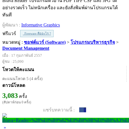
Brava Reader โปรแกรมตัวอ่าน PDF TIFF CSF และ JPG ได้
อย่างรวดเร็ว ไม่หนักเครื่อง และยังสั่งพิมพ์ผ่านโปรแกรมได้
ทันที
ผู้พัฒนา :
Informative Graphics
ฟรีแวร์
Freeware คืออะไร ?
หมวดหมู่ :
ซอฟต์แวร์ (Software)
>
โปรแกรมบริหารธุรกิจ
>
Document Management
เมื่อ : 17 กุมภาพันธ์ 2557
ผู้ชม : 25,090
โหวตให้คะแนน
คะแนนโหวต 5 (4 ครั้ง)
ดาวน์โหลด
3,083
ครั้ง
(สัปดาห์ก่อน 0 ครั้ง)
แชร์บทความนี้ :
0
»