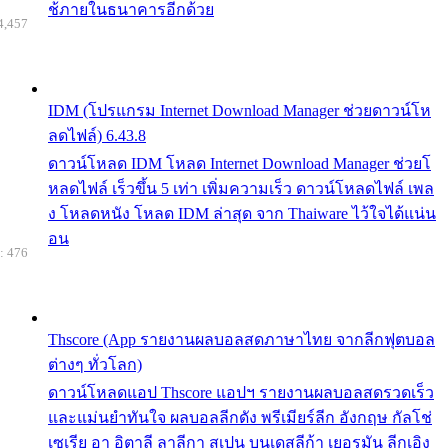
ช้ภายในธนาคารอีกด้วย
4,457
IDM (โปรแกรม Internet Download Manager ช่วยดาวน์โห
ลดไฟล์) 6.43.8
ดาวน์โหลด IDM โหลด Internet Download Manager ช่วยโ
หลดไฟล์ เร็วขึ้น 5 เท่า เพิ่มความเร็ว ดาวน์โหลดไฟล์ เพล
ง โหลดหนัง โหลด IDM ล่าสุด จาก Thaiware ไว้ใจได้แน่น
อน
: 476
Thscore (App รายงานผลบอลสดภาษาไทย จากลีกฟุตบอล
ต่างๆ ทั่วโลก)
ดาวน์โหลดแอป Thscore แอปฯ รายงานผลบอลสดรวดเร็ว
และแม่นยำทันใจ ผลบอลลีกดัง พรีเมียร์ลีก อังกฤษ กัลโช่
เซเรีย อา อิตาลี ลาลีกา สเปน บุนเดสลีก้า เยอรมัน ลีกเอิง