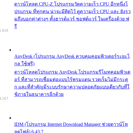
ดาวน์โหลด CPU-Z โปรแกรมวัดความเร็ว CPU อีกหนึ่งโ
ปรแกรม ที่ทุกคน น่าจะมีติดไว้ ดูความเร็ว CPU และ ยังรว
มถึงบอกค่าต่างๆ ทั้งฮารด์แวร์ ซอฟต์แวร์ ในเครื่องด้วย ฟ
รี
1,918
AnyDesk (โปรแกรม AnyDesk ควบคุมคอมพิวเตอร์ระยะไ
กล ใช้ฟรี)
ดาวน์โหลดโปรแกรม AnyDesk โปรแกรมรีโมทคอมพิวเต
อร์ ที่สามารถเชื่อมต่อแบบไร้พรมแดน รวดเร็มไม่มีกระตุ
ก และที่สำคัญมีระบบรักษาความปลอดภัยแบบเดียวกับที่ใ
ช้ภายในธนาคารอีกด้วย
4,167
IDM (โปรแกรม Internet Download Manager ช่วยดาวน์โห
ลดไฟล์) 6.43.7