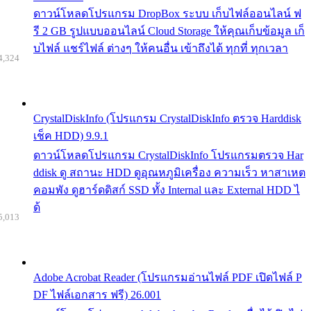
ดาวน์โหลดโปรแกรม DropBox ระบบ เก็บไฟล์ออนไลน์ ฟ
รี 2 GB รูปแบบออนไลน์ Cloud Storage ให้คุณเก็บข้อมูล เก็
บไฟล์ แชร์ไฟล์ ต่างๆ ให้คนอื่น เข้าถึงได้ ทุกที่ ทุกเวลา
4,324
CrystalDiskInfo (โปรแกรม CrystalDiskInfo ตรวจ Harddisk
เช็ค HDD) 9.9.1
ดาวน์โหลดโปรแกรม CrystalDiskInfo โปรแกรมตรวจ Har
ddisk ดู สถานะ HDD ดูอุณหภูมิเครื่อง ความเร็ว หาสาเหต
คอมพัง ดูฮาร์ดดิสก์ SSD ทั้ง Internal และ External HDD ไ
ด้
5,013
Adobe Acrobat Reader (โปรแกรมอ่านไฟล์ PDF เปิดไฟล์ P
DF ไฟล์เอกสาร ฟรี) 26.001