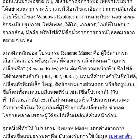
ออกแบบมาเพื่อช่วยให้ผู้ใช้สามารถจัดการชื่อไฟล์จำนวนมาก
ได้อย่างสะดวก รวดเร็ว และมีเงื่อนไขละเอียดกว่าการเปลี่ยนชื่อ
ด้วยวิธีปกติของ Windows Explorer มาก เหมาะกับงานอย่างเช่น
จัดระเบียบรูปภาพ, ไฟล์เพลง, วิดีโอ, เอกสาร, ไฟล์ที่โหลดมา
จากกล้อง, มือถือ หรือไฟล์ที่มีชื่อมั่วจากการดาวน์โหลดมาจาก
หลาย ๆ แหล่ง
แนวคิดหลักของ โปรแกรม Rename Master คือ ผู้ใช้สามารถ
เลือกโฟลเดอร์ หรือชุดไฟล์ที่ต้องการ แล้วกำหนด "กฎการ
เปลี่ยนชื่อ" (Rename Rules) เช่น เติมข้อความหน้า/ท้ายชื่อไฟล์,
ใส่ตัวเลขรันลำดับ (001, 002, 003…), แทนที่คำบางคำในชื่อไฟล์,
เปลี่ยนตัวพิมพ์เล็ก-ใหญ่, ตัดอักขระบางส่วนออก หรือจัดรูปแบบ
ชื่อใหม่ทั้งหมดแบบมีแพตเทิร์น เช่น [ชื่อโปรเจกต์]_[วัน
ที่]_[ตัวเลขลำดับ].ext เมื่อกำหนดกฎเสร็จ โปรแกรมจะแสดง
ตัวอย่างชื่อใหม่ให้ดู ก่อนที่ผู้ใช้จะกดสั่งเปลี่ยนจริง ช่วยลด
โอกาสพลาด เพราะผู้ใช้จะได้เห็นผลลัพธ์ล่วงหน้าก่อน
จุดหนึ่งที่ทำให้ โปรแกรม Rename Master แตกต่างจากการ
เปลี่ยนชื่อแบบธรรมดาคือ มันรองรับการใช้ข้อมูล
เมทาดาต้า