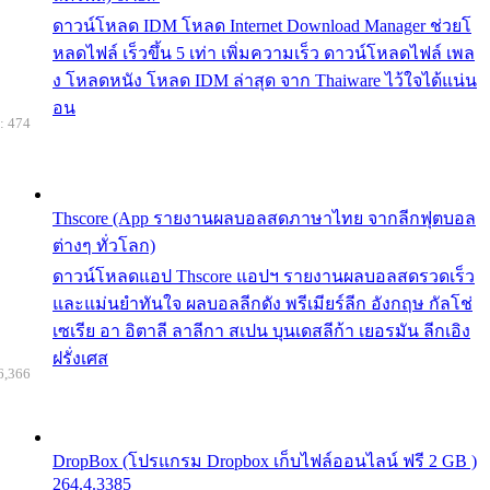
ดาวน์โหลด IDM โหลด Internet Download Manager ช่วยโ
หลดไฟล์ เร็วขึ้น 5 เท่า เพิ่มความเร็ว ดาวน์โหลดไฟล์ เพล
ง โหลดหนัง โหลด IDM ล่าสุด จาก Thaiware ไว้ใจได้แน่น
อน
: 474
Thscore (App รายงานผลบอลสดภาษาไทย จากลีกฟุตบอล
ต่างๆ ทั่วโลก)
ดาวน์โหลดแอป Thscore แอปฯ รายงานผลบอลสดรวดเร็ว
และแม่นยำทันใจ ผลบอลลีกดัง พรีเมียร์ลีก อังกฤษ กัลโช่
เซเรีย อา อิตาลี ลาลีกา สเปน บุนเดสลีก้า เยอรมัน ลีกเอิง
ฝรั่งเศส
6,366
DropBox (โปรแกรม Dropbox เก็บไฟล์ออนไลน์ ฟรี 2 GB )
264.4.3385