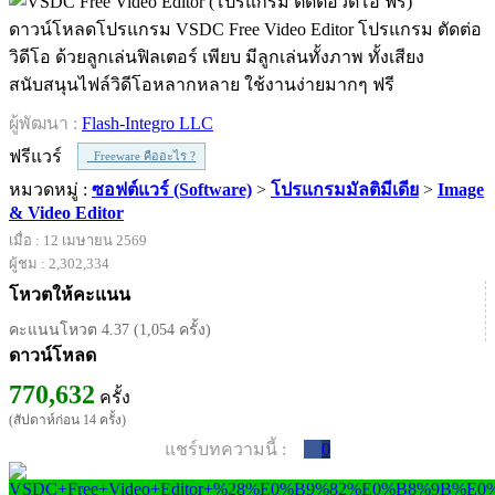
ดาวน์โหลดโปรแกรม VSDC Free Video Editor โปรแกรม ตัดต่อ
วิดีโอ ด้วยลูกเล่นฟิลเตอร์ เพียบ มีลูกเล่นทั้งภาพ ทั้งเสียง
สนับสนุนไฟล์วิดีโอหลากหลาย ใช้งานง่ายมากๆ ฟรี
ผู้พัฒนา :
Flash-Integro LLC
ฟรีแวร์
Freeware คืออะไร ?
หมวดหมู่ :
ซอฟต์แวร์ (Software)
>
โปรแกรมมัลติมีเดีย
>
Image
& Video Editor
เมื่อ : 12 เมษายน 2569
ผู้ชม : 2,302,334
โหวตให้คะแนน
คะแนนโหวต 4.37 (1,054 ครั้ง)
ดาวน์โหลด
770,632
ครั้ง
(สัปดาห์ก่อน 14 ครั้ง)
แชร์บทความนี้ :
0