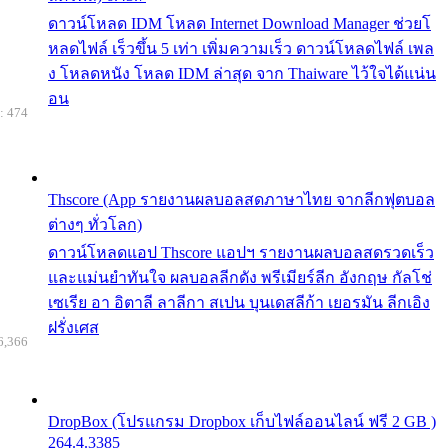
ดาวน์โหลด IDM โหลด Internet Download Manager ช่วยโ
หลดไฟล์ เร็วขึ้น 5 เท่า เพิ่มความเร็ว ดาวน์โหลดไฟล์ เพล
ง โหลดหนัง โหลด IDM ล่าสุด จาก Thaiware ไว้ใจได้แน่น
อน
: 474
Thscore (App รายงานผลบอลสดภาษาไทย จากลีกฟุตบอล
ต่างๆ ทั่วโลก)
ดาวน์โหลดแอป Thscore แอปฯ รายงานผลบอลสดรวดเร็ว
และแม่นยำทันใจ ผลบอลลีกดัง พรีเมียร์ลีก อังกฤษ กัลโช่
เซเรีย อา อิตาลี ลาลีกา สเปน บุนเดสลีก้า เยอรมัน ลีกเอิง
ฝรั่งเศส
6,366
DropBox (โปรแกรม Dropbox เก็บไฟล์ออนไลน์ ฟรี 2 GB )
264.4.3385