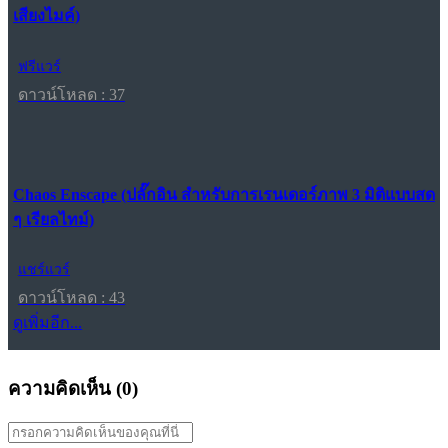
เสียงไมค์)
ฟรีแวร์
ดาวน์โหลด : 37
Chaos Enscape (ปลั๊กอิน สำหรับการเรนเดอร์ภาพ 3 มิติแบบสด
ๆ เรียลไทม์)
แชร์แวร์
ดาวน์โหลด : 43
ดูเพิ่มอีก...
ความคิดเห็น (
0
)