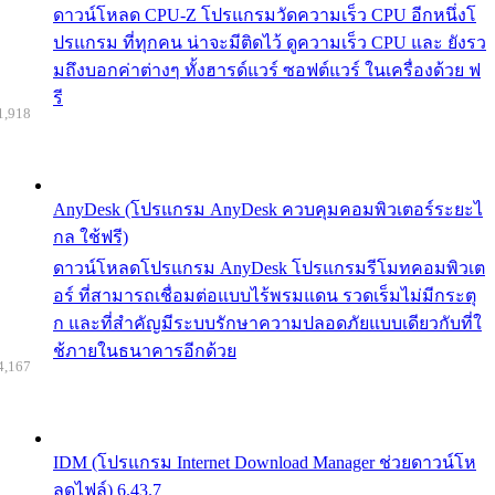
ดาวน์โหลด CPU-Z โปรแกรมวัดความเร็ว CPU อีกหนึ่งโ
ปรแกรม ที่ทุกคน น่าจะมีติดไว้ ดูความเร็ว CPU และ ยังรว
มถึงบอกค่าต่างๆ ทั้งฮารด์แวร์ ซอฟต์แวร์ ในเครื่องด้วย ฟ
รี
1,918
AnyDesk (โปรแกรม AnyDesk ควบคุมคอมพิวเตอร์ระยะไ
กล ใช้ฟรี)
ดาวน์โหลดโปรแกรม AnyDesk โปรแกรมรีโมทคอมพิวเต
อร์ ที่สามารถเชื่อมต่อแบบไร้พรมแดน รวดเร็มไม่มีกระตุ
ก และที่สำคัญมีระบบรักษาความปลอดภัยแบบเดียวกับที่ใ
ช้ภายในธนาคารอีกด้วย
4,167
IDM (โปรแกรม Internet Download Manager ช่วยดาวน์โห
ลดไฟล์) 6.43.7