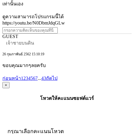
เท่านั้นเอง
ดูความสามารถโปรแกรมนี้ได้
https://youtu.be/N0DbmJdqGLw
GUEST
เจ้าชายบนดิน
26 กุมภาพันธ์ 2562 15:10:19
ขอบคุณมากๆลยครับ
ก่อนหน้า
1
2
3
4
5
6
7
...
43
ถัดไป
×
โหวตให้คะแนนซอฟต์แวร์
กรุณาเลือกคะแนนโหวต