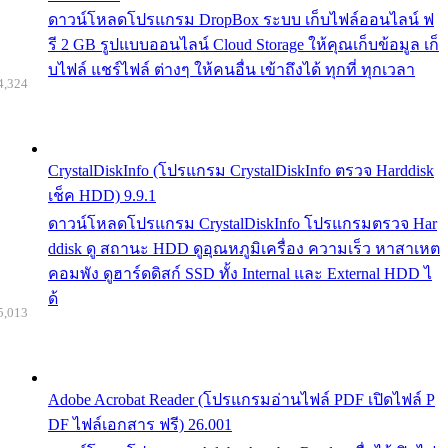
ดาวน์โหลดโปรแกรม DropBox ระบบ เก็บไฟล์ออนไลน์ ฟ
รี 2 GB รูปแบบออนไลน์ Cloud Storage ให้คุณเก็บข้อมูล เก็
บไฟล์ แชร์ไฟล์ ต่างๆ ให้คนอื่น เข้าถึงได้ ทุกที่ ทุกเวลา
4,324
CrystalDiskInfo (โปรแกรม CrystalDiskInfo ตรวจ Harddisk
เช็ค HDD) 9.9.1
ดาวน์โหลดโปรแกรม CrystalDiskInfo โปรแกรมตรวจ Har
ddisk ดู สถานะ HDD ดูอุณหภูมิเครื่อง ความเร็ว หาสาเหต
คอมพัง ดูฮาร์ดดิสก์ SSD ทั้ง Internal และ External HDD ไ
ด้
5,013
Adobe Acrobat Reader (โปรแกรมอ่านไฟล์ PDF เปิดไฟล์ P
DF ไฟล์เอกสาร ฟรี) 26.001