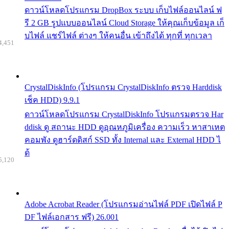
ดาวน์โหลดโปรแกรม DropBox ระบบ เก็บไฟล์ออนไลน์ ฟ
รี 2 GB รูปแบบออนไลน์ Cloud Storage ให้คุณเก็บข้อมูล เก็
บไฟล์ แชร์ไฟล์ ต่างๆ ให้คนอื่น เข้าถึงได้ ทุกที่ ทุกเวลา
4,451
CrystalDiskInfo (โปรแกรม CrystalDiskInfo ตรวจ Harddisk
เช็ค HDD) 9.9.1
ดาวน์โหลดโปรแกรม CrystalDiskInfo โปรแกรมตรวจ Har
ddisk ดู สถานะ HDD ดูอุณหภูมิเครื่อง ความเร็ว หาสาเหต
คอมพัง ดูฮาร์ดดิสก์ SSD ทั้ง Internal และ External HDD ไ
ด้
5,120
Adobe Acrobat Reader (โปรแกรมอ่านไฟล์ PDF เปิดไฟล์ P
DF ไฟล์เอกสาร ฟรี) 26.001