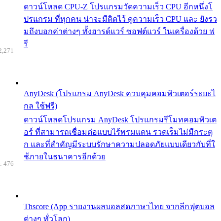
ดาวน์โหลด CPU-Z โปรแกรมวัดความเร็ว CPU อีกหนึ่งโ
ปรแกรม ที่ทุกคน น่าจะมีติดไว้ ดูความเร็ว CPU และ ยังรว
มถึงบอกค่าต่างๆ ทั้งฮารด์แวร์ ซอฟต์แวร์ ในเครื่องด้วย ฟ
รี
2,271
AnyDesk (โปรแกรม AnyDesk ควบคุมคอมพิวเตอร์ระยะไ
กล ใช้ฟรี)
ดาวน์โหลดโปรแกรม AnyDesk โปรแกรมรีโมทคอมพิวเต
อร์ ที่สามารถเชื่อมต่อแบบไร้พรมแดน รวดเร็มไม่มีกระตุ
ก และที่สำคัญมีระบบรักษาความปลอดภัยแบบเดียวกับที่ใ
ช้ภายในธนาคารอีกด้วย
: 476
Thscore (App รายงานผลบอลสดภาษาไทย จากลีกฟุตบอล
ต่างๆ ทั่วโลก)