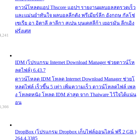
ดาวน์โหลดแอป Thscore แอปฯ รายงานผลบอลสดรวดเร็ว
และแม่นยำทันใจ ผลบอลลีกดัง พรีเมียร์ลีก อังกฤษ กัลโช่
เซเรีย อา อิตาลี ลาลีกา สเปน บุนเดสลีก้า เยอรมัน ลีกเอิง
ฝรั่งเศส
4,241
IDM (โปรแกรม Internet Download Manager ช่วยดาวน์โห
ลดไฟล์) 6.43.7
ดาวน์โหลด IDM โหลด Internet Download Manager ช่วยโ
หลดไฟล์ เร็วขึ้น 5 เท่า เพิ่มความเร็ว ดาวน์โหลดไฟล์ เพล
ง โหลดหนัง โหลด IDM ล่าสุด จาก Thaiware ไว้ใจได้แน่น
อน
6,366
DropBox (โปรแกรม Dropbox เก็บไฟล์ออนไลน์ ฟรี 2 GB )
264.4.3385