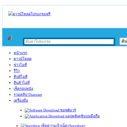
หน้าแรก
ดาวน์โหลด
ข่าวไอที
รีวิว
ทิปส์ไอที
สินค้าไอที
เช็ครอบหนัง
รวมคลิป Thaiware
เครื่องมือ
ซอฟต์แวร์
แอปพลิเคชันบนมือถือ
เช็คความเร็วเน็ต (Speedtest)