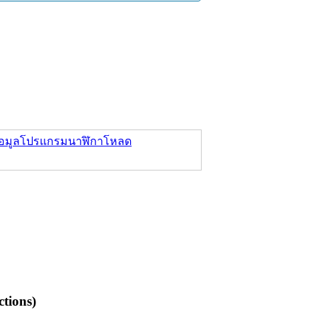
อมูล
โปรแกรมนาฬิกา
โหลด
tions)