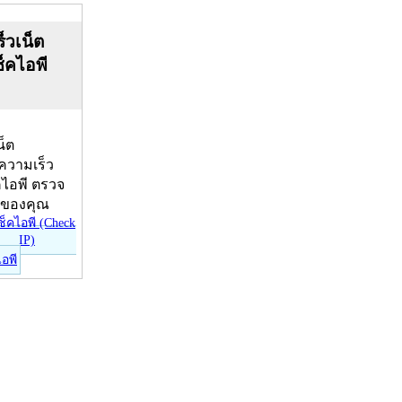
็วเน็ต
ช็คไอพี
น็ต
บความเร็ว
คไอพี ตรวจ
ีของคุณ
ไอพี