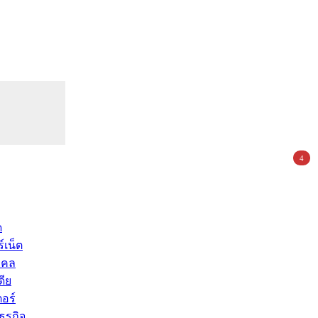
4
ด
์เน็ต
คคล
ดีย
อร์
ุรกิจ