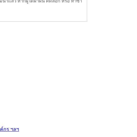
นาแล้ว หากผู้ใดฝ่าฝืน คัดลอก หรือ ทำซ้ำ