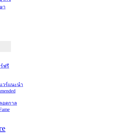
ษา
์ฟรี
แวร์แนะนำ
mended
ตลอดกาล
 Fame
re