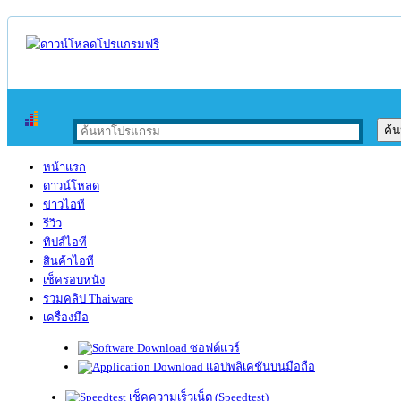
หน้าแรก
ดาวน์โหลด
ข่าวไอที
รีวิว
ทิปส์ไอที
สินค้าไอที
เช็ครอบหนัง
รวมคลิป Thaiware
เครื่องมือ
ซอฟต์แวร์
แอปพลิเคชันบนมือถือ
เช็คความเร็วเน็ต (Speedtest)