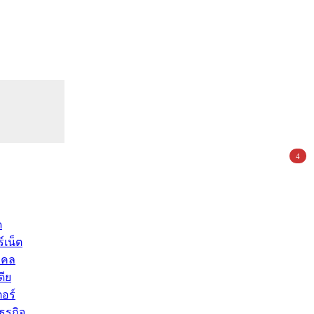
4
ด
์เน็ต
คคล
ดีย
อร์
ุรกิจ