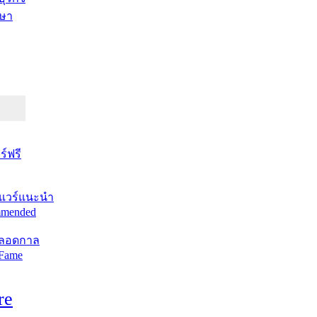
ษา
์ฟรี
แวร์แนะนำ
mended
ตลอดกาล
 Fame
re