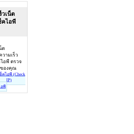
็วเน็ต
ช็คไอพี
น็ต
บความเร็ว
คไอพี ตรวจ
ีของคุณ
ไอพี