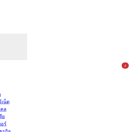
4
ด
์เน็ต
คคล
ดีย
อร์
ุรกิจ