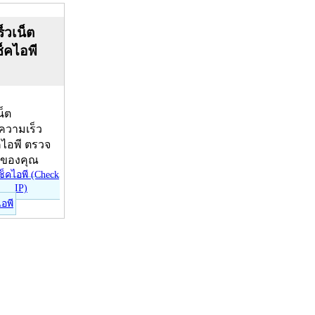
็วเน็ต
ช็คไอพี
น็ต
บความเร็ว
คไอพี ตรวจ
ีของคุณ
ไอพี