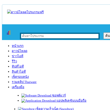
หน้าแรก
ดาวน์โหลด
ข่าวไอที
รีวิว
ทิปส์ไอที
สินค้าไอที
เช็ครอบหนัง
รวมคลิป Thaiware
เครื่องมือ
ซอฟต์แวร์
แอปพลิเคชันบนมือถือ
เช็คความเร็วเน็ต (Speedtest)