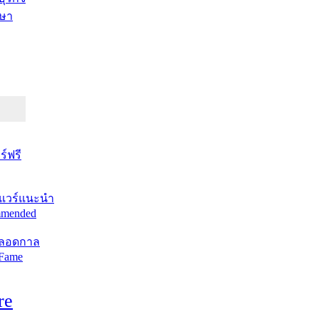
ษา
์ฟรี
แวร์แนะนำ
mended
ตลอดกาล
 Fame
re