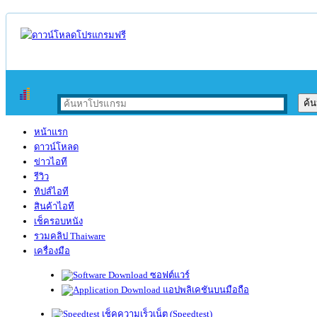
หน้าแรก
ดาวน์โหลด
ข่าวไอที
รีวิว
ทิปส์ไอที
สินค้าไอที
เช็ครอบหนัง
รวมคลิป Thaiware
เครื่องมือ
ซอฟต์แวร์
แอปพลิเคชันบนมือถือ
เช็คความเร็วเน็ต (Speedtest)