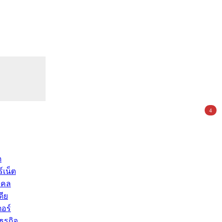
4
ด
์เน็ต
คคล
ดีย
อร์
ุรกิจ