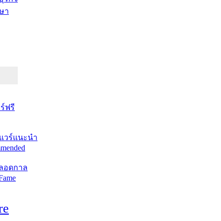
ษา
์ฟรี
แวร์แนะนำ
mended
ตลอดกาล
 Fame
re