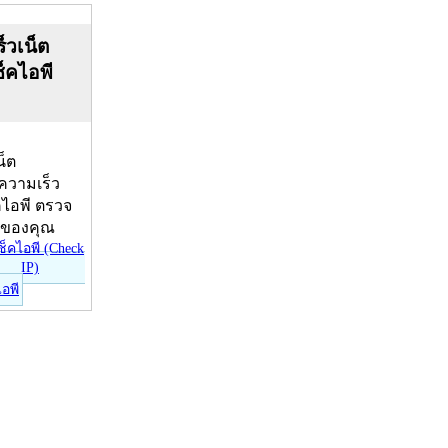
็วเน็ต
ช็คไอพี
น็ต
บความเร็ว
คไอพี ตรวจ
ีของคุณ
ไอพี