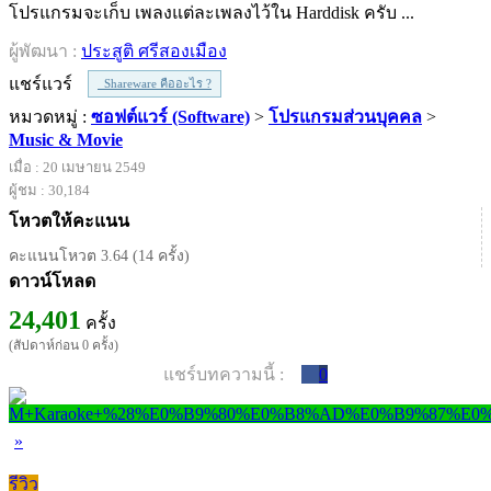
โปรแกรมจะเก็บ เพลงแต่ละเพลงไว้ใน Harddisk ครับ ...
ผู้พัฒนา :
ประสูติ ศรีสองเมือง
แชร์แวร์
Shareware คืออะไร ?
หมวดหมู่ :
ซอฟต์แวร์ (Software)
>
โปรแกรมส่วนบุคคล
>
Music & Movie
เมื่อ : 20 เมษายน 2549
ผู้ชม : 30,184
โหวตให้คะแนน
คะแนนโหวต 3.64 (14 ครั้ง)
ดาวน์โหลด
24,401
ครั้ง
(สัปดาห์ก่อน 0 ครั้ง)
แชร์บทความนี้ :
0
»
รีวิว