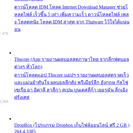
ดาวน์โหลด IDM โหลด Internet Download Manager ช่วยโ
หลดไฟล์ เร็วขึ้น 5 เท่า เพิ่มความเร็ว ดาวน์โหลดไฟล์ เพล
ง โหลดหนัง โหลด IDM ล่าสุด จาก Thaiware ไว้ใจได้แน่น
อน
: 476
Thscore (App รายงานผลบอลสดภาษาไทย จากลีกฟุตบอล
ต่างๆ ทั่วโลก)
ดาวน์โหลดแอป Thscore แอปฯ รายงานผลบอลสดรวดเร็ว
และแม่นยำทันใจ ผลบอลลีกดัง พรีเมียร์ลีก อังกฤษ กัลโช่
เซเรีย อา อิตาลี ลาลีกา สเปน บุนเดสลีก้า เยอรมัน ลีกเอิง
ฝรั่งเศส
6,366
DropBox (โปรแกรม Dropbox เก็บไฟล์ออนไลน์ ฟรี 2 GB )
264.4.3385