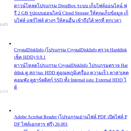
ดาวน์โหลดโปรแกรม DropBox ระบบ เก็บไฟล์ออนไลน์ ฟ
รี 2 GB รูปแบบออนไลน์ Cloud Storage ให้คุณเก็บข้อมูล เก็
บไฟล์ แชร์ไฟล์ ต่างๆ ให้คนอื่น เข้าถึงได้ ทุกที่ ทุกเวลา
4,435
CrystalDiskInfo (โปรแกรม CrystalDiskInfo ตรวจ Harddisk
เช็ค HDD) 9.9.1
ดาวน์โหลดโปรแกรม CrystalDiskInfo โปรแกรมตรวจ Har
ddisk ดู สถานะ HDD ดูอุณหภูมิเครื่อง ความเร็ว หาสาเหต
คอมพัง ดูฮาร์ดดิสก์ SSD ทั้ง Internal และ External HDD ไ
ด้
5,111
Adobe Acrobat Reader (โปรแกรมอ่านไฟล์ PDF เปิดไฟล์ P
DF ไฟล์เอกสาร ฟรี) 26.001