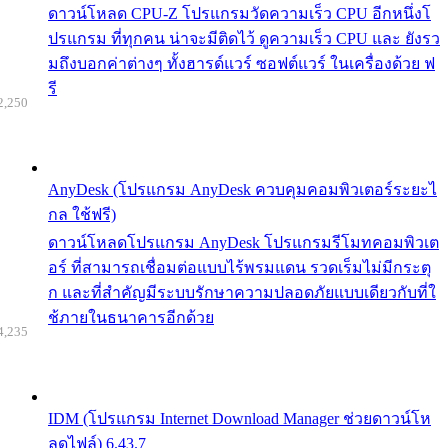
ดาวน์โหลด CPU-Z โปรแกรมวัดความเร็ว CPU อีกหนึ่งโ
ปรแกรม ที่ทุกคน น่าจะมีติดไว้ ดูความเร็ว CPU และ ยังรว
มถึงบอกค่าต่างๆ ทั้งฮารด์แวร์ ซอฟต์แวร์ ในเครื่องด้วย ฟ
รี
2,250
AnyDesk (โปรแกรม AnyDesk ควบคุมคอมพิวเตอร์ระยะไ
กล ใช้ฟรี)
ดาวน์โหลดโปรแกรม AnyDesk โปรแกรมรีโมทคอมพิวเต
อร์ ที่สามารถเชื่อมต่อแบบไร้พรมแดน รวดเร็มไม่มีกระตุ
ก และที่สำคัญมีระบบรักษาความปลอดภัยแบบเดียวกับที่ใ
ช้ภายในธนาคารอีกด้วย
4,235
IDM (โปรแกรม Internet Download Manager ช่วยดาวน์โห
ลดไฟล์) 6.43.7