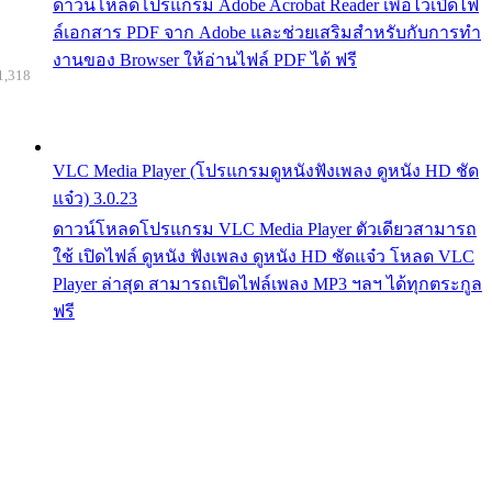
ดาวน์โหลดโปรแกรม Adobe Acrobat Reader เพื่อไว้เปิดไฟ
ล์เอกสาร PDF จาก Adobe และช่วยเสริมสำหรับกับการทำ
งานของ Browser ให้อ่านไฟล์ PDF ได้ ฟรี
1,318
VLC Media Player (โปรแกรมดูหนังฟังเพลง ดูหนัง HD ชัด
แจ๋ว) 3.0.23
ดาวน์โหลดโปรแกรม VLC Media Player ตัวเดียวสามารถ
ใช้ เปิดไฟล์ ดูหนัง ฟังเพลง ดูหนัง HD ชัดแจ๋ว โหลด VLC
Player ล่าสุด สามารถเปิดไฟล์เพลง MP3 ฯลฯ ได้ทุกตระกูล
ฟรี