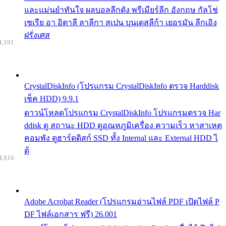
และแม่นยำทันใจ ผลบอลลีกดัง พรีเมียร์ลีก อังกฤษ กัลโช่
เซเรีย อา อิตาลี ลาลีกา สเปน บุนเดสลีก้า เยอรมัน ลีกเอิง
ฝรั่งเศส
4,191
CrystalDiskInfo (โปรแกรม CrystalDiskInfo ตรวจ Harddisk
เช็ค HDD) 9.9.1
ดาวน์โหลดโปรแกรม CrystalDiskInfo โปรแกรมตรวจ Har
ddisk ดู สถานะ HDD ดูอุณหภูมิเครื่อง ความเร็ว หาสาเหต
คอมพัง ดูฮาร์ดดิสก์ SSD ทั้ง Internal และ External HDD ไ
ด้
4,916
Adobe Acrobat Reader (โปรแกรมอ่านไฟล์ PDF เปิดไฟล์ P
DF ไฟล์เอกสาร ฟรี) 26.001