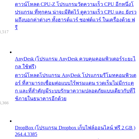
ดาวน์โหลด CPU-Z โปรแกรมวัดความเร็ว CPU อีกหนึ่งโ
ปรแกรม ที่ทุกคน น่าจะมีติดไว้ ดูความเร็ว CPU และ ยังรว
มถึงบอกค่าต่างๆ ทั้งฮารด์แวร์ ซอฟต์แวร์ ในเครื่องด้วย ฟ
รี
1,517
AnyDesk (โปรแกรม AnyDesk ควบคุมคอมพิวเตอร์ระยะไ
กล ใช้ฟรี)
ดาวน์โหลดโปรแกรม AnyDesk โปรแกรมรีโมทคอมพิวเต
อร์ ที่สามารถเชื่อมต่อแบบไร้พรมแดน รวดเร็มไม่มีกระตุ
ก และที่สำคัญมีระบบรักษาความปลอดภัยแบบเดียวกับที่ใ
ช้ภายในธนาคารอีกด้วย
6,366
DropBox (โปรแกรม Dropbox เก็บไฟล์ออนไลน์ ฟรี 2 GB )
264.4.3385