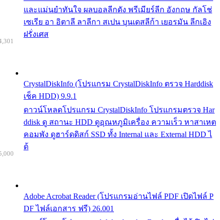
และแม่นยำทันใจ ผลบอลลีกดัง พรีเมียร์ลีก อังกฤษ กัลโช่
เซเรีย อา อิตาลี ลาลีกา สเปน บุนเดสลีก้า เยอรมัน ลีกเอิง
ฝรั่งเศส
4,301
CrystalDiskInfo (โปรแกรม CrystalDiskInfo ตรวจ Harddisk
เช็ค HDD) 9.9.1
ดาวน์โหลดโปรแกรม CrystalDiskInfo โปรแกรมตรวจ Har
ddisk ดู สถานะ HDD ดูอุณหภูมิเครื่อง ความเร็ว หาสาเหต
คอมพัง ดูฮาร์ดดิสก์ SSD ทั้ง Internal และ External HDD ไ
ด้
5,000
Adobe Acrobat Reader (โปรแกรมอ่านไฟล์ PDF เปิดไฟล์ P
DF ไฟล์เอกสาร ฟรี) 26.001