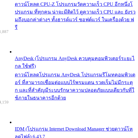
ดาวน์โหลด CPU-Z โปรแกรมวัดความเร็ว CPU อีกหนึ่งโ
ปรแกรม ที่ทุกคน น่าจะมีติดไว้ ดูความเร็ว CPU และ ยังรว
มถึงบอกค่าต่างๆ ทั้งฮารด์แวร์ ซอฟต์แวร์ ในเครื่องด้วย ฟ
รี
1,887
AnyDesk (โปรแกรม AnyDesk ควบคุมคอมพิวเตอร์ระยะไ
กล ใช้ฟรี)
ดาวน์โหลดโปรแกรม AnyDesk โปรแกรมรีโมทคอมพิวเต
อร์ ที่สามารถเชื่อมต่อแบบไร้พรมแดน รวดเร็มไม่มีกระตุ
ก และที่สำคัญมีระบบรักษาความปลอดภัยแบบเดียวกับที่ใ
ช้ภายในธนาคารอีกด้วย
4,159
IDM (โปรแกรม Internet Download Manager ช่วยดาวน์โห
ลดไฟล์) 6.43.7