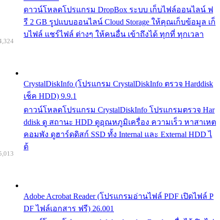
ดาวน์โหลดโปรแกรม DropBox ระบบ เก็บไฟล์ออนไลน์ ฟ
รี 2 GB รูปแบบออนไลน์ Cloud Storage ให้คุณเก็บข้อมูล เก็
บไฟล์ แชร์ไฟล์ ต่างๆ ให้คนอื่น เข้าถึงได้ ทุกที่ ทุกเวลา
4,324
CrystalDiskInfo (โปรแกรม CrystalDiskInfo ตรวจ Harddisk
เช็ค HDD) 9.9.1
ดาวน์โหลดโปรแกรม CrystalDiskInfo โปรแกรมตรวจ Har
ddisk ดู สถานะ HDD ดูอุณหภูมิเครื่อง ความเร็ว หาสาเหต
คอมพัง ดูฮาร์ดดิสก์ SSD ทั้ง Internal และ External HDD ไ
ด้
5,013
Adobe Acrobat Reader (โปรแกรมอ่านไฟล์ PDF เปิดไฟล์ P
DF ไฟล์เอกสาร ฟรี) 26.001