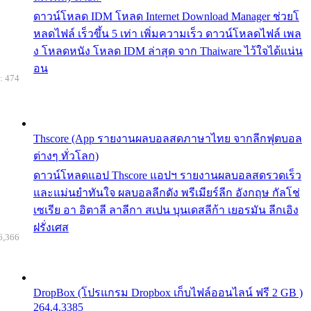
ดาวน์โหลด IDM โหลด Internet Download Manager ช่วยโ
หลดไฟล์ เร็วขึ้น 5 เท่า เพิ่มความเร็ว ดาวน์โหลดไฟล์ เพล
ง โหลดหนัง โหลด IDM ล่าสุด จาก Thaiware ไว้ใจได้แน่น
อน
: 474
Thscore (App รายงานผลบอลสดภาษาไทย จากลีกฟุตบอล
ต่างๆ ทั่วโลก)
ดาวน์โหลดแอป Thscore แอปฯ รายงานผลบอลสดรวดเร็ว
และแม่นยำทันใจ ผลบอลลีกดัง พรีเมียร์ลีก อังกฤษ กัลโช่
เซเรีย อา อิตาลี ลาลีกา สเปน บุนเดสลีก้า เยอรมัน ลีกเอิง
ฝรั่งเศส
6,366
DropBox (โปรแกรม Dropbox เก็บไฟล์ออนไลน์ ฟรี 2 GB )
264.4.3385