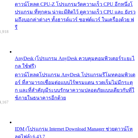
ดาวน์โหลด CPU-Z โปรแกรมวัดความเร็ว CPU อีกหนึ่งโ
ปรแกรม ที่ทุกคน น่าจะมีติดไว้ ดูความเร็ว CPU และ ยังรว
มถึงบอกค่าต่างๆ ทั้งฮารด์แวร์ ซอฟต์แวร์ ในเครื่องด้วย ฟ
รี
1,918
AnyDesk (โปรแกรม AnyDesk ควบคุมคอมพิวเตอร์ระยะไ
กล ใช้ฟรี)
ดาวน์โหลดโปรแกรม AnyDesk โปรแกรมรีโมทคอมพิวเต
อร์ ที่สามารถเชื่อมต่อแบบไร้พรมแดน รวดเร็มไม่มีกระตุ
ก และที่สำคัญมีระบบรักษาความปลอดภัยแบบเดียวกับที่ใ
ช้ภายในธนาคารอีกด้วย
4,167
IDM (โปรแกรม Internet Download Manager ช่วยดาวน์โห
ลดไฟล์) 6.43.7