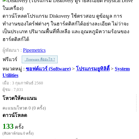
ดาวน์โหลดโปรแกรม Diskovery ใช้ตรวสอบ ดูข้อมูล การ
ทำงานของไดร์ฟต่างๆ ในฮาร์ดดิสก์ได้อย่างละเอียด ไม่ว่าจะ
เป็นประเภท ปริมาณพื้นที่ที่เหลือ และอุณหภูมิความร้อนของ
ฮาร์ดดิสก์ได้
ผู้พัฒนา :
Pipemetrics
ฟรีแวร์
Freeware คืออะไร ?
หมวดหมู่ :
ซอฟต์แวร์ (Software)
>
โปรแกรมยูทิลิตี้
>
System
Utilities
เมื่อ : 3 กุมภาพันธ์ 2560
ผู้ชม : 7,031
โหวตให้คะแนน
คะแนนโหวต 0 (0 ครั้ง)
ดาวน์โหลด
133
ครั้ง
(สัปดาห์ก่อน 0 ครั้ง)