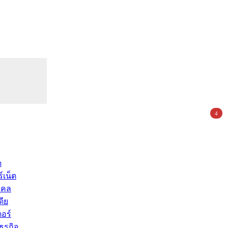
4
ด
์เน็ต
คคล
ดีย
อร์
ุรกิจ