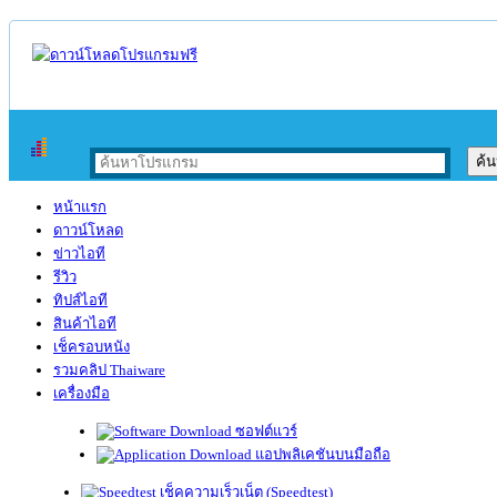
หน้าแรก
ดาวน์โหลด
ข่าวไอที
รีวิว
ทิปส์ไอที
สินค้าไอที
เช็ครอบหนัง
รวมคลิป Thaiware
เครื่องมือ
ซอฟต์แวร์
แอปพลิเคชันบนมือถือ
เช็คความเร็วเน็ต (Speedtest)