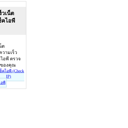
็วเน็ต
ช็คไอพี
น็ต
บความเร็ว
คไอพี ตรวจ
ีของคุณ
ไอพี