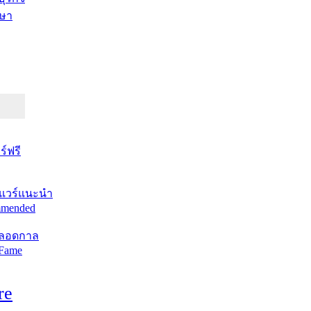
ษา
์ฟรี
แวร์แนะนำ
mended
ตลอดกาล
 Fame
re