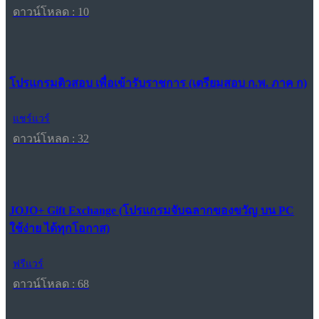
ดาวน์โหลด : 10
โปรแกรมติวสอบ เพื่อเข้ารับราชการ (เตรียมสอบ ก.พ. ภาค ก)
แชร์แวร์
ดาวน์โหลด : 32
JOJO+ Gift Exchange (โปรแกรมจับฉลากของขวัญ บน PC
ใช้ง่าย ได้ทุกโอกาส)
ฟรีแวร์
ดาวน์โหลด : 68