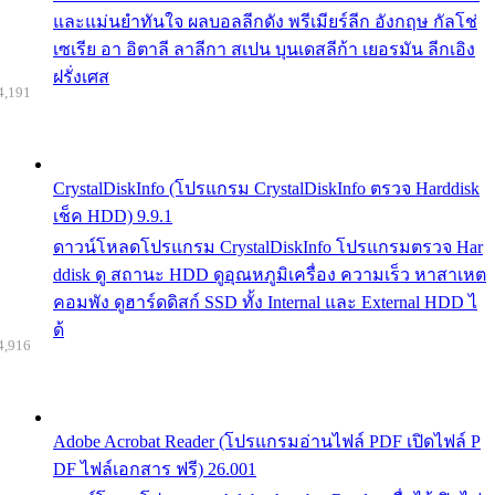
และแม่นยำทันใจ ผลบอลลีกดัง พรีเมียร์ลีก อังกฤษ กัลโช่
เซเรีย อา อิตาลี ลาลีกา สเปน บุนเดสลีก้า เยอรมัน ลีกเอิง
ฝรั่งเศส
4,191
CrystalDiskInfo (โปรแกรม CrystalDiskInfo ตรวจ Harddisk
เช็ค HDD) 9.9.1
ดาวน์โหลดโปรแกรม CrystalDiskInfo โปรแกรมตรวจ Har
ddisk ดู สถานะ HDD ดูอุณหภูมิเครื่อง ความเร็ว หาสาเหต
คอมพัง ดูฮาร์ดดิสก์ SSD ทั้ง Internal และ External HDD ไ
ด้
4,916
Adobe Acrobat Reader (โปรแกรมอ่านไฟล์ PDF เปิดไฟล์ P
DF ไฟล์เอกสาร ฟรี) 26.001