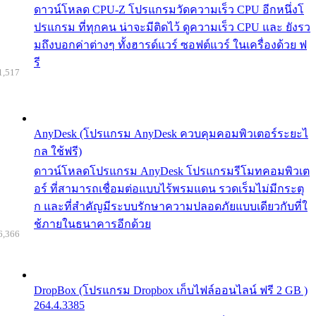
ดาวน์โหลด CPU-Z โปรแกรมวัดความเร็ว CPU อีกหนึ่งโ
ปรแกรม ที่ทุกคน น่าจะมีติดไว้ ดูความเร็ว CPU และ ยังรว
มถึงบอกค่าต่างๆ ทั้งฮารด์แวร์ ซอฟต์แวร์ ในเครื่องด้วย ฟ
รี
1,517
AnyDesk (โปรแกรม AnyDesk ควบคุมคอมพิวเตอร์ระยะไ
กล ใช้ฟรี)
ดาวน์โหลดโปรแกรม AnyDesk โปรแกรมรีโมทคอมพิวเต
อร์ ที่สามารถเชื่อมต่อแบบไร้พรมแดน รวดเร็มไม่มีกระตุ
ก และที่สำคัญมีระบบรักษาความปลอดภัยแบบเดียวกับที่ใ
ช้ภายในธนาคารอีกด้วย
6,366
DropBox (โปรแกรม Dropbox เก็บไฟล์ออนไลน์ ฟรี 2 GB )
264.4.3385