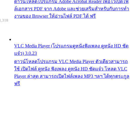
ดาวน์โหลดโปรแกรม Adobe Acrobat Reader เพื่อไว้เปิดไฟ
ล์เอกสาร PDF จาก Adobe และช่วยเสริมสำหรับกับการทำ
งานของ Browser ให้อ่านไฟล์ PDF ได้ ฟรี
1,318
VLC Media Player (โปรแกรมดูหนังฟังเพลง ดูหนัง HD ชัด
แจ๋ว) 3.0.23
ดาวน์โหลดโปรแกรม VLC Media Player ตัวเดียวสามารถ
ใช้ เปิดไฟล์ ดูหนัง ฟังเพลง ดูหนัง HD ชัดแจ๋ว โหลด VLC
Player ล่าสุด สามารถเปิดไฟล์เพลง MP3 ฯลฯ ได้ทุกตระกูล
ฟรี