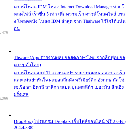
ดาวน์โหลด IDM โหลด Internet Download Manager ช่วยโ
หลดไฟล์ เร็วขึ้น 5 เท่า เพิ่มความเร็ว ดาวน์โหลดไฟล์ เพล
ง โหลดหนัง โหลด IDM ล่าสุด จาก Thaiware ไว้ใจได้แน่น
อน
: 476
Thscore (App รายงานผลบอลสดภาษาไทย จากลีกฟุตบอล
ต่างๆ ทั่วโลก)
ดาวน์โหลดแอป Thscore แอปฯ รายงานผลบอลสดรวดเร็ว
และแม่นยำทันใจ ผลบอลลีกดัง พรีเมียร์ลีก อังกฤษ กัลโช่
เซเรีย อา อิตาลี ลาลีกา สเปน บุนเดสลีก้า เยอรมัน ลีกเอิง
ฝรั่งเศส
6,366
DropBox (โปรแกรม Dropbox เก็บไฟล์ออนไลน์ ฟรี 2 GB )
264.4.3385