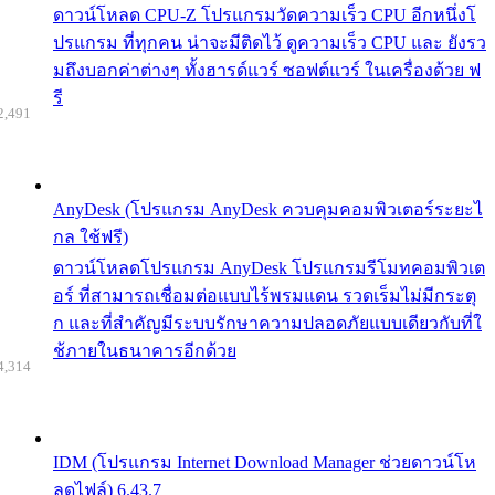
ดาวน์โหลด CPU-Z โปรแกรมวัดความเร็ว CPU อีกหนึ่งโ
ปรแกรม ที่ทุกคน น่าจะมีติดไว้ ดูความเร็ว CPU และ ยังรว
มถึงบอกค่าต่างๆ ทั้งฮารด์แวร์ ซอฟต์แวร์ ในเครื่องด้วย ฟ
รี
2,491
AnyDesk (โปรแกรม AnyDesk ควบคุมคอมพิวเตอร์ระยะไ
กล ใช้ฟรี)
ดาวน์โหลดโปรแกรม AnyDesk โปรแกรมรีโมทคอมพิวเต
อร์ ที่สามารถเชื่อมต่อแบบไร้พรมแดน รวดเร็มไม่มีกระตุ
ก และที่สำคัญมีระบบรักษาความปลอดภัยแบบเดียวกับที่ใ
ช้ภายในธนาคารอีกด้วย
4,314
IDM (โปรแกรม Internet Download Manager ช่วยดาวน์โห
ลดไฟล์) 6.43.7