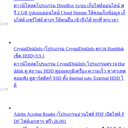
ดาวน์โหลดโปรแกรม DropBox ระบบ เก็บไฟล์ออนไลน์ ฟ
รี 2 GB รูปแบบออนไลน์ Cloud Storage ให้คุณเก็บข้อมูล เก็
บไฟล์ แชร์ไฟล์ ต่างๆ ให้คนอื่น เข้าถึงได้ ทุกที่ ทุกเวลา
4,559
CrystalDiskInfo (โปรแกรม CrystalDiskInfo ตรวจ Harddisk
เช็ค HDD) 9.9.1
ดาวน์โหลดโปรแกรม CrystalDiskInfo โปรแกรมตรวจ Har
ddisk ดู สถานะ HDD ดูอุณหภูมิเครื่อง ความเร็ว หาสาเหต
คอมพัง ดูฮาร์ดดิสก์ SSD ทั้ง Internal และ External HDD ไ
ด้
5,178
Adobe Acrobat Reader (โปรแกรมอ่านไฟล์ PDF เปิดไฟล์ P
DF ไฟล์เอกสาร ฟรี) 26.001