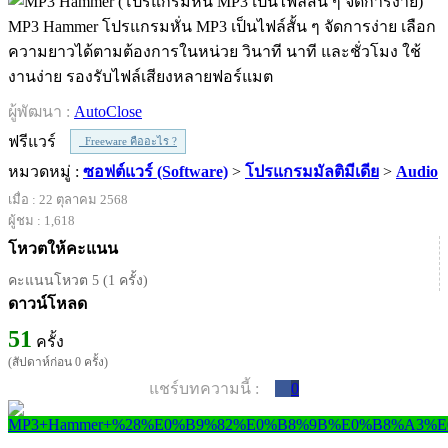
MP3 Hammer โปรแกรมหั่น MP3 เป็นไฟล์สั้น ๆ จัดการง่าย เลือก
ความยาวได้ตามต้องการในหน่วย วินาที นาที และชั่วโมง ใช้
งานง่าย รองรับไฟล์เสียงหลายฟอร์แมต
ผู้พัฒนา :
AutoClose
ฟรีแวร์
Freeware คืออะไร ?
หมวดหมู่ :
ซอฟต์แวร์ (Software)
>
โปรแกรมมัลติมีเดีย
>
Audio
เมื่อ : 22 ตุลาคม 2568
ผู้ชม : 1,618
โหวตให้คะแนน
คะแนนโหวต 5 (1 ครั้ง)
ดาวน์โหลด
51
ครั้ง
(สัปดาห์ก่อน 0 ครั้ง)
แชร์บทความนี้ :
0