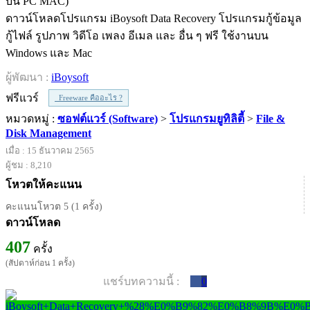
ดาวน์โหลดโปรแกรม iBoysoft Data Recovery โปรแกรมกู้ข้อมูล
กู้ไฟล์ รูปภาพ วิดีโอ เพลง อีเมล และ อื่น ๆ ฟรี ใช้งานบน
Windows และ Mac
ผู้พัฒนา :
iBoysoft
ฟรีแวร์
Freeware คืออะไร ?
หมวดหมู่ :
ซอฟต์แวร์ (Software)
>
โปรแกรมยูทิลิตี้
>
File &
Disk Management
เมื่อ : 15 ธันวาคม 2565
ผู้ชม : 8,210
โหวตให้คะแนน
คะแนนโหวต 5 (1 ครั้ง)
ดาวน์โหลด
407
ครั้ง
(สัปดาห์ก่อน 1 ครั้ง)
แชร์บทความนี้ :
0