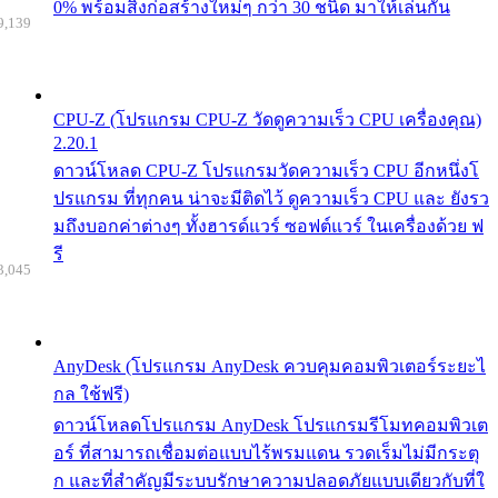
0% พร้อมสิ่งก่อสร้างใหม่ๆ กว่า 30 ชนิด มาให้เล่นกัน
9,139
CPU-Z (โปรแกรม CPU-Z วัดดูความเร็ว CPU เครื่องคุณ)
2.20.1
ดาวน์โหลด CPU-Z โปรแกรมวัดความเร็ว CPU อีกหนึ่งโ
ปรแกรม ที่ทุกคน น่าจะมีติดไว้ ดูความเร็ว CPU และ ยังรว
มถึงบอกค่าต่างๆ ทั้งฮารด์แวร์ ซอฟต์แวร์ ในเครื่องด้วย ฟ
รี
3,045
AnyDesk (โปรแกรม AnyDesk ควบคุมคอมพิวเตอร์ระยะไ
กล ใช้ฟรี)
ดาวน์โหลดโปรแกรม AnyDesk โปรแกรมรีโมทคอมพิวเต
อร์ ที่สามารถเชื่อมต่อแบบไร้พรมแดน รวดเร็มไม่มีกระตุ
ก และที่สำคัญมีระบบรักษาความปลอดภัยแบบเดียวกับที่ใ