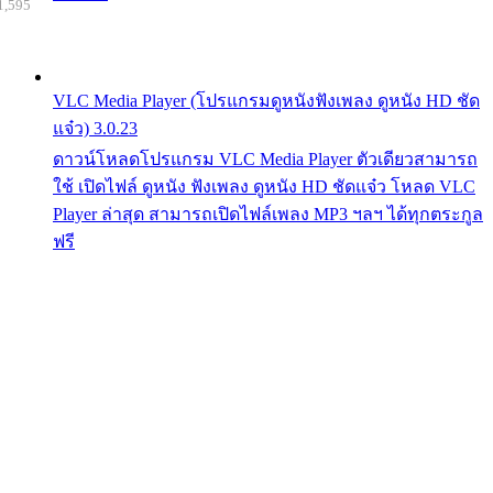
1,595
VLC Media Player (โปรแกรมดูหนังฟังเพลง ดูหนัง HD ชัด
แจ๋ว) 3.0.23
ดาวน์โหลดโปรแกรม VLC Media Player ตัวเดียวสามารถ
ใช้ เปิดไฟล์ ดูหนัง ฟังเพลง ดูหนัง HD ชัดแจ๋ว โหลด VLC
Player ล่าสุด สามารถเปิดไฟล์เพลง MP3 ฯลฯ ได้ทุกตระกูล
ฟรี