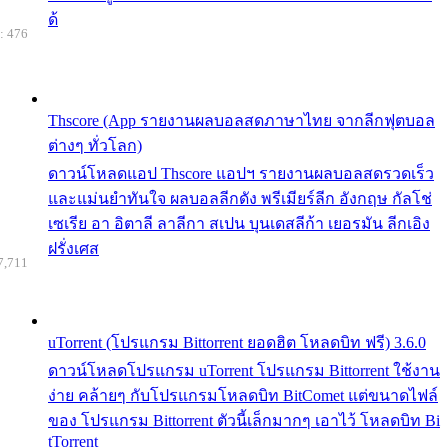
ด้
: 476
Thscore (App รายงานผลบอลสดภาษาไทย จากลีกฟุตบอล
ต่างๆ ทั่วโลก)
ดาวน์โหลดแอป Thscore แอปฯ รายงานผลบอลสดรวดเร็ว
และแม่นยำทันใจ ผลบอลลีกดัง พรีเมียร์ลีก อังกฤษ กัลโช่
เซเรีย อา อิตาลี ลาลีกา สเปน บุนเดสลีก้า เยอรมัน ลีกเอิง
ฝรั่งเศส
7,711
uTorrent (โปรแกรม Bittorrent ยอดฮิต โหลดบิท ฟรี) 3.6.0
ดาวน์โหลดโปรแกรม uTorrent โปรแกรม Bittorrent ใช้งาน
ง่าย คล้ายๆ กับโปรแกรมโหลดบิท BitComet แต่ขนาดไฟล์
ของ โปรแกรม Bittorrent ตัวนี้เล็กมากๆ เอาไว้ โหลดบิท Bi
tTorrent