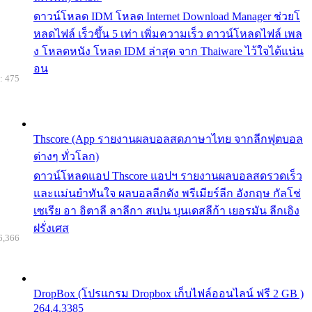
ดาวน์โหลด IDM โหลด Internet Download Manager ช่วยโ
หลดไฟล์ เร็วขึ้น 5 เท่า เพิ่มความเร็ว ดาวน์โหลดไฟล์ เพล
ง โหลดหนัง โหลด IDM ล่าสุด จาก Thaiware ไว้ใจได้แน่น
อน
: 475
Thscore (App รายงานผลบอลสดภาษาไทย จากลีกฟุตบอล
ต่างๆ ทั่วโลก)
ดาวน์โหลดแอป Thscore แอปฯ รายงานผลบอลสดรวดเร็ว
และแม่นยำทันใจ ผลบอลลีกดัง พรีเมียร์ลีก อังกฤษ กัลโช่
เซเรีย อา อิตาลี ลาลีกา สเปน บุนเดสลีก้า เยอรมัน ลีกเอิง
ฝรั่งเศส
6,366
DropBox (โปรแกรม Dropbox เก็บไฟล์ออนไลน์ ฟรี 2 GB )
264.4.3385