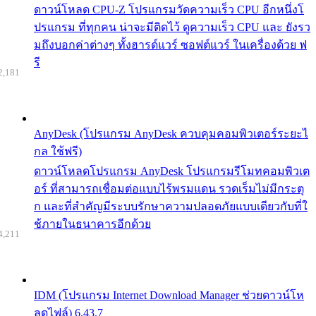
ดาวน์โหลด CPU-Z โปรแกรมวัดความเร็ว CPU อีกหนึ่งโ
ปรแกรม ที่ทุกคน น่าจะมีติดไว้ ดูความเร็ว CPU และ ยังรว
มถึงบอกค่าต่างๆ ทั้งฮารด์แวร์ ซอฟต์แวร์ ในเครื่องด้วย ฟ
รี
2,181
AnyDesk (โปรแกรม AnyDesk ควบคุมคอมพิวเตอร์ระยะไ
กล ใช้ฟรี)
ดาวน์โหลดโปรแกรม AnyDesk โปรแกรมรีโมทคอมพิวเต
อร์ ที่สามารถเชื่อมต่อแบบไร้พรมแดน รวดเร็มไม่มีกระตุ
ก และที่สำคัญมีระบบรักษาความปลอดภัยแบบเดียวกับที่ใ
ช้ภายในธนาคารอีกด้วย
4,211
IDM (โปรแกรม Internet Download Manager ช่วยดาวน์โห
ลดไฟล์) 6.43.7