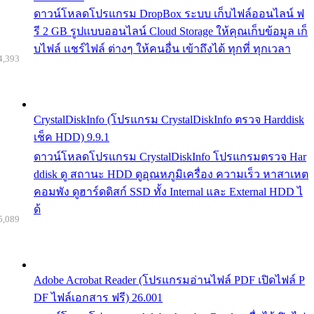
ดาวน์โหลดโปรแกรม DropBox ระบบ เก็บไฟล์ออนไลน์ ฟ
รี 2 GB รูปแบบออนไลน์ Cloud Storage ให้คุณเก็บข้อมูล เก็
บไฟล์ แชร์ไฟล์ ต่างๆ ให้คนอื่น เข้าถึงได้ ทุกที่ ทุกเวลา
4,393
CrystalDiskInfo (โปรแกรม CrystalDiskInfo ตรวจ Harddisk
เช็ค HDD) 9.9.1
ดาวน์โหลดโปรแกรม CrystalDiskInfo โปรแกรมตรวจ Har
ddisk ดู สถานะ HDD ดูอุณหภูมิเครื่อง ความเร็ว หาสาเหต
คอมพัง ดูฮาร์ดดิสก์ SSD ทั้ง Internal และ External HDD ไ
ด้
5,089
Adobe Acrobat Reader (โปรแกรมอ่านไฟล์ PDF เปิดไฟล์ P
DF ไฟล์เอกสาร ฟรี) 26.001