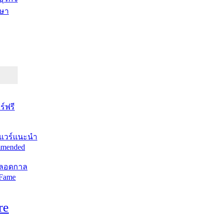
ษา
์ฟรี
แวร์แนะนำ
mended
ตลอดกาล
 Fame
re