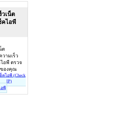
็วเน็ต
ช็คไอพี
น็ต
บความเร็ว
คไอพี ตรวจ
ีของคุณ
ไอพี