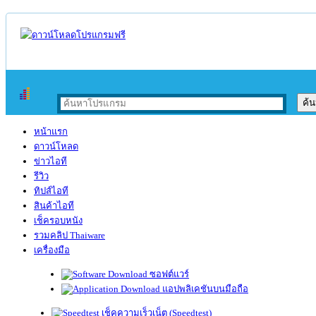
หน้าแรก
ดาวน์โหลด
ข่าวไอที
รีวิว
ทิปส์ไอที
สินค้าไอที
เช็ครอบหนัง
รวมคลิป Thaiware
เครื่องมือ
ซอฟต์แวร์
แอปพลิเคชันบนมือถือ
เช็คความเร็วเน็ต (Speedtest)