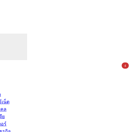
4
ด
์เน็ต
คคล
ดีย
อร์
ุรกิจ