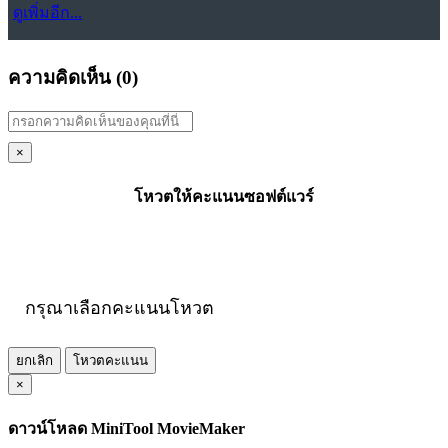
ดูเพิ่มอีก...
ความคิดเห็น (
0
)
×
โหวตให้คะแนนซอฟต์แวร์
กรุณาเลือกคะแนนโหวต
ยกเลิก
โหวตคะแนน
×
ดาวน์โหลด MiniTool MovieMaker