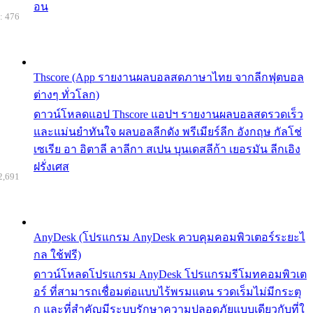
อน
: 476
Thscore (App รายงานผลบอลสดภาษาไทย จากลีกฟุตบอล
ต่างๆ ทั่วโลก)
ดาวน์โหลดแอป Thscore แอปฯ รายงานผลบอลสดรวดเร็ว
และแม่นยำทันใจ ผลบอลลีกดัง พรีเมียร์ลีก อังกฤษ กัลโช่
เซเรีย อา อิตาลี ลาลีกา สเปน บุนเดสลีก้า เยอรมัน ลีกเอิง
ฝรั่งเศส
2,691
AnyDesk (โปรแกรม AnyDesk ควบคุมคอมพิวเตอร์ระยะไ
กล ใช้ฟรี)
ดาวน์โหลดโปรแกรม AnyDesk โปรแกรมรีโมทคอมพิวเต
อร์ ที่สามารถเชื่อมต่อแบบไร้พรมแดน รวดเร็มไม่มีกระตุ
ก และที่สำคัญมีระบบรักษาความปลอดภัยแบบเดียวกับที่ใ