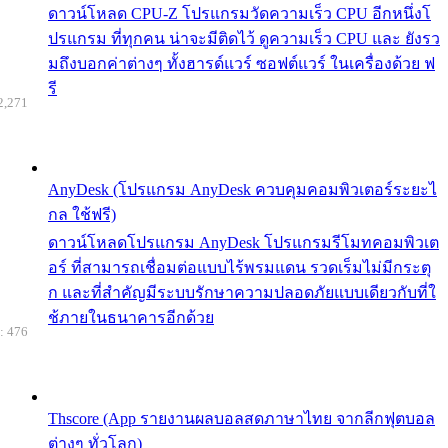
ดาวน์โหลด CPU-Z โปรแกรมวัดความเร็ว CPU อีกหนึ่งโ
ปรแกรม ที่ทุกคน น่าจะมีติดไว้ ดูความเร็ว CPU และ ยังรว
มถึงบอกค่าต่างๆ ทั้งฮารด์แวร์ ซอฟต์แวร์ ในเครื่องด้วย ฟ
รี
2,271
AnyDesk (โปรแกรม AnyDesk ควบคุมคอมพิวเตอร์ระยะไ
กล ใช้ฟรี)
ดาวน์โหลดโปรแกรม AnyDesk โปรแกรมรีโมทคอมพิวเต
อร์ ที่สามารถเชื่อมต่อแบบไร้พรมแดน รวดเร็มไม่มีกระตุ
ก และที่สำคัญมีระบบรักษาความปลอดภัยแบบเดียวกับที่ใ
ช้ภายในธนาคารอีกด้วย
: 476
Thscore (App รายงานผลบอลสดภาษาไทย จากลีกฟุตบอล
ต่างๆ ทั่วโลก)