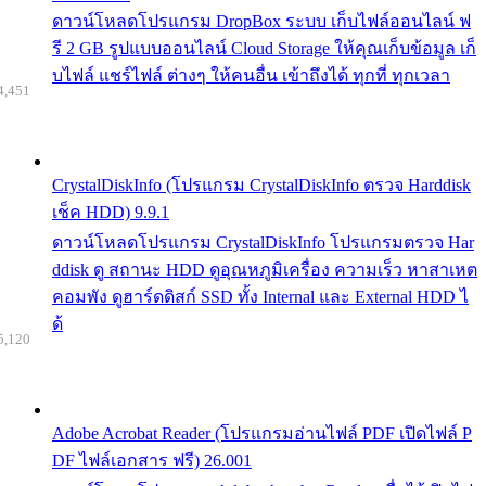
ดาวน์โหลดโปรแกรม DropBox ระบบ เก็บไฟล์ออนไลน์ ฟ
รี 2 GB รูปแบบออนไลน์ Cloud Storage ให้คุณเก็บข้อมูล เก็
บไฟล์ แชร์ไฟล์ ต่างๆ ให้คนอื่น เข้าถึงได้ ทุกที่ ทุกเวลา
4,451
CrystalDiskInfo (โปรแกรม CrystalDiskInfo ตรวจ Harddisk
เช็ค HDD) 9.9.1
ดาวน์โหลดโปรแกรม CrystalDiskInfo โปรแกรมตรวจ Har
ddisk ดู สถานะ HDD ดูอุณหภูมิเครื่อง ความเร็ว หาสาเหต
คอมพัง ดูฮาร์ดดิสก์ SSD ทั้ง Internal และ External HDD ไ
ด้
5,120
Adobe Acrobat Reader (โปรแกรมอ่านไฟล์ PDF เปิดไฟล์ P
DF ไฟล์เอกสาร ฟรี) 26.001