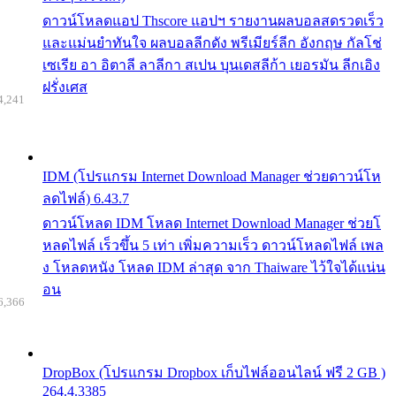
ดาวน์โหลดแอป Thscore แอปฯ รายงานผลบอลสดรวดเร็ว
และแม่นยำทันใจ ผลบอลลีกดัง พรีเมียร์ลีก อังกฤษ กัลโช่
เซเรีย อา อิตาลี ลาลีกา สเปน บุนเดสลีก้า เยอรมัน ลีกเอิง
ฝรั่งเศส
4,241
IDM (โปรแกรม Internet Download Manager ช่วยดาวน์โห
ลดไฟล์) 6.43.7
ดาวน์โหลด IDM โหลด Internet Download Manager ช่วยโ
หลดไฟล์ เร็วขึ้น 5 เท่า เพิ่มความเร็ว ดาวน์โหลดไฟล์ เพล
ง โหลดหนัง โหลด IDM ล่าสุด จาก Thaiware ไว้ใจได้แน่น
อน
6,366
DropBox (โปรแกรม Dropbox เก็บไฟล์ออนไลน์ ฟรี 2 GB )
264.4.3385