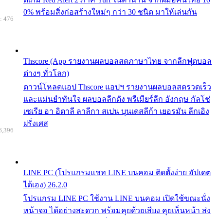
0% พร้อมสิ่งก่อสร้างใหม่ๆ กว่า 30 ชนิด มาให้เล่นกัน
: 476
Thscore (App รายงานผลบอลสดภาษาไทย จากลีกฟุตบอล
ต่างๆ ทั่วโลก)
ดาวน์โหลดแอป Thscore แอปฯ รายงานผลบอลสดรวดเร็ว
และแม่นยำทันใจ ผลบอลลีกดัง พรีเมียร์ลีก อังกฤษ กัลโช่
เซเรีย อา อิตาลี ลาลีกา สเปน บุนเดสลีก้า เยอรมัน ลีกเอิง
ฝรั่งเศส
6,396
LINE PC (โปรแกรมแชท LINE บนคอม ติดตั้งง่าย อัปเดต
ได้เอง) 26.2.0
โปรแกรม LINE PC ใช้งาน LINE บนคอม เปิดใช้ขณะนั่ง
หน้าจอ ได้อย่างสะดวก พร้อมคุยด้วยเสียง คุยเห็นหน้า ส่ง