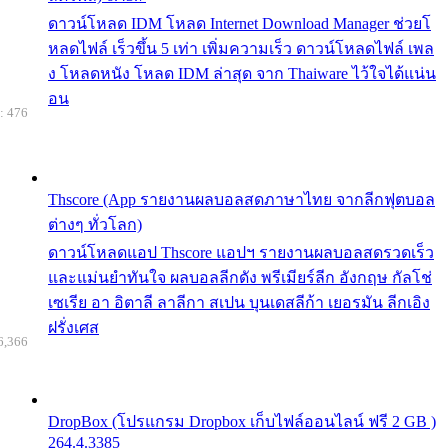
ดาวน์โหลด IDM โหลด Internet Download Manager ช่วยโ
หลดไฟล์ เร็วขึ้น 5 เท่า เพิ่มความเร็ว ดาวน์โหลดไฟล์ เพล
ง โหลดหนัง โหลด IDM ล่าสุด จาก Thaiware ไว้ใจได้แน่น
อน
: 476
Thscore (App รายงานผลบอลสดภาษาไทย จากลีกฟุตบอล
ต่างๆ ทั่วโลก)
ดาวน์โหลดแอป Thscore แอปฯ รายงานผลบอลสดรวดเร็ว
และแม่นยำทันใจ ผลบอลลีกดัง พรีเมียร์ลีก อังกฤษ กัลโช่
เซเรีย อา อิตาลี ลาลีกา สเปน บุนเดสลีก้า เยอรมัน ลีกเอิง
ฝรั่งเศส
6,366
DropBox (โปรแกรม Dropbox เก็บไฟล์ออนไลน์ ฟรี 2 GB )
264.4.3385