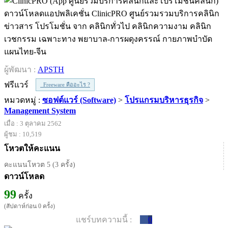
ดาวน์โหลดแอปพลิเคชั่น ClinicPRO ศูนย์รวมรวมบริการคลินิก
ข่าวสาร โปรโมชั่น จาก คลินิกทั่วไป คลินิกความงาม คลินิก
เวชกรรม เฉพาะทาง พยาบาล-การผดุงครรณ์ กายภาพบำบัด
แผนไทย-จีน
ผู้พัฒนา :
APSTH
ฟรีแวร์
Freeware คืออะไร ?
หมวดหมู่ :
ซอฟต์แวร์ (Software)
>
โปรแกรมบริหารธุรกิจ
>
Management System
เมื่อ : 3 ตุลาคม 2562
ผู้ชม : 10,519
โหวตให้คะแนน
คะแนนโหวต 5 (3 ครั้ง)
ดาวน์โหลด
99
ครั้ง
(สัปดาห์ก่อน 0 ครั้ง)
แชร์บทความนี้ :
0