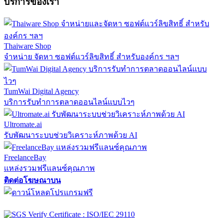
บริการของเรา
Thaiware Shop
จำหน่าย จัดหา ซอฟต์แวร์ลิขสิทธิ์ สำหรับองค์กร ฯลฯ
TumWai Digital Agency
บริการรับทำการตลาดออนไลน์แบบไวๆ
Ultromate.ai
รับพัฒนาระบบช่วยวิเคราะห์ภาพด้วย AI
FreelanceBay
แหล่งรวมฟรีแลนซ์คุณภาพ
ติดต่อโฆษณาบน