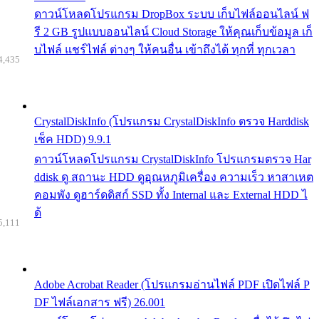
ดาวน์โหลดโปรแกรม DropBox ระบบ เก็บไฟล์ออนไลน์ ฟ
รี 2 GB รูปแบบออนไลน์ Cloud Storage ให้คุณเก็บข้อมูล เก็
บไฟล์ แชร์ไฟล์ ต่างๆ ให้คนอื่น เข้าถึงได้ ทุกที่ ทุกเวลา
4,435
CrystalDiskInfo (โปรแกรม CrystalDiskInfo ตรวจ Harddisk
เช็ค HDD) 9.9.1
ดาวน์โหลดโปรแกรม CrystalDiskInfo โปรแกรมตรวจ Har
ddisk ดู สถานะ HDD ดูอุณหภูมิเครื่อง ความเร็ว หาสาเหต
คอมพัง ดูฮาร์ดดิสก์ SSD ทั้ง Internal และ External HDD ไ
ด้
5,111
Adobe Acrobat Reader (โปรแกรมอ่านไฟล์ PDF เปิดไฟล์ P
DF ไฟล์เอกสาร ฟรี) 26.001