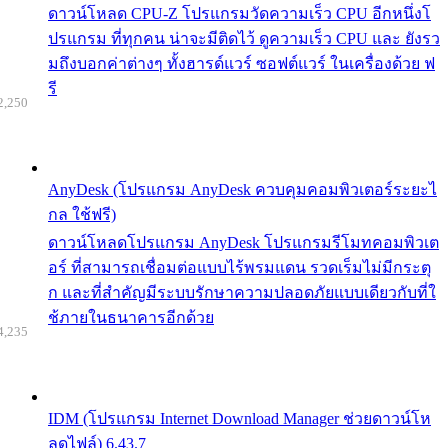
ดาวน์โหลด CPU-Z โปรแกรมวัดความเร็ว CPU อีกหนึ่งโ
ปรแกรม ที่ทุกคน น่าจะมีติดไว้ ดูความเร็ว CPU และ ยังรว
มถึงบอกค่าต่างๆ ทั้งฮารด์แวร์ ซอฟต์แวร์ ในเครื่องด้วย ฟ
รี
2,250
AnyDesk (โปรแกรม AnyDesk ควบคุมคอมพิวเตอร์ระยะไ
กล ใช้ฟรี)
ดาวน์โหลดโปรแกรม AnyDesk โปรแกรมรีโมทคอมพิวเต
อร์ ที่สามารถเชื่อมต่อแบบไร้พรมแดน รวดเร็มไม่มีกระตุ
ก และที่สำคัญมีระบบรักษาความปลอดภัยแบบเดียวกับที่ใ
ช้ภายในธนาคารอีกด้วย
4,235
IDM (โปรแกรม Internet Download Manager ช่วยดาวน์โห
ลดไฟล์) 6.43.7