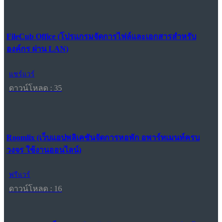
FileCub Office (โปรแกรมจัดการไฟล์และเอกสารสำหรับ
องค์กร ผ่าน LAN)
แชร์แวร์
ดาวน์โหลด : 35
Roomlix (เว็บแอปพลิเคชันจัดการหอพัก อพาร์ทเมนท์ครบ
วงจร ใช้งานออนไลน์)
ฟรีแวร์
ดาวน์โหลด : 16