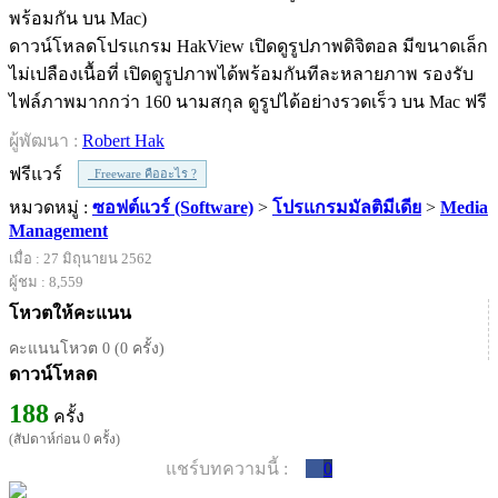
ดาวน์โหลดโปรแกรม HakView เปิดดูรูปภาพดิจิตอล มีขนาดเล็ก
ไม่เปลืองเนื้อที่ เปิดดูรูปภาพได้พร้อมกันทีละหลายภาพ รองรับ
ไฟล์ภาพมากกว่า 160 นามสกุล ดูรูปได้อย่างรวดเร็ว บน Mac ฟรี
ผู้พัฒนา :
Robert Hak
ฟรีแวร์
Freeware คืออะไร ?
หมวดหมู่ :
ซอฟต์แวร์ (Software)
>
โปรแกรมมัลติมีเดีย
>
Media
Management
เมื่อ : 27 มิถุนายน 2562
ผู้ชม : 8,559
โหวตให้คะแนน
คะแนนโหวต 0 (0 ครั้ง)
ดาวน์โหลด
188
ครั้ง
(สัปดาห์ก่อน 0 ครั้ง)
แชร์บทความนี้ :
0