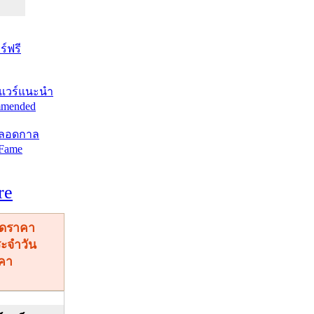
์ฟรี
แวร์แนะนำ
mended
ตลอดกาล
 Fame
re
คา