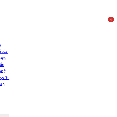
4
ด
์เน็ต
คคล
ดีย
อร์
ุรกิจ
ษา