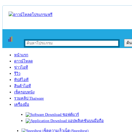
หน้าแรก
ดาวน์โหลด
ข่าวไอที
รีวิว
ทิปส์ไอที
สินค้าไอที
เช็ครอบหนัง
รวมคลิป Thaiware
เครื่องมือ
ซอฟต์แวร์
แอปพลิเคชันบนมือถือ
เช็คความเร็วเน็ต (Speedtest)