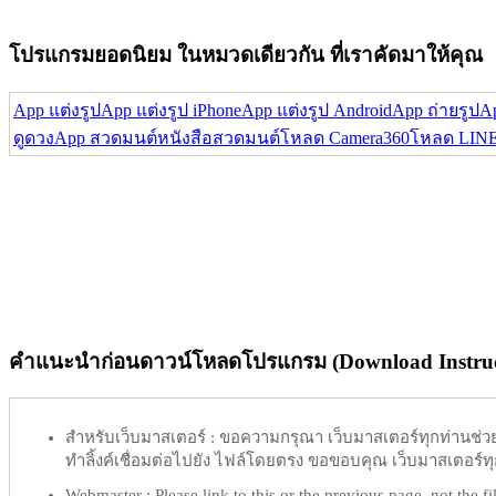
โปรแกรมยอดนิยม ในหมวดเดียวกัน ที่เราคัดมาให้คุณ
App แต่งรูป
App แต่งรูป iPhone
App แต่งรูป Android
App ถ่ายรูป
Ap
ดูดวง
App สวดมนต์
หนังสือสวดมนต์
โหลด Camera360
โหลด LIN
คำแนะนำก่อนดาวน์โหลดโปรแกรม (Download Instruc
สำหรับเว็บมาสเตอร์ :
ขอความกรุณา เว็บมาสเตอร์ทุกท่านช่วย ท
ทำลิ้งค์เชื่อมต่อไปยัง ไฟล์โดยตรง ขอขอบคุณ เว็บมาสเตอร์ทุก
Webmaster :
Please link to this or the previous page, not the fil