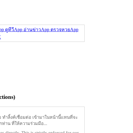
p ดูทีวี
App อ่านข่าว
App ตรวจหวย
App
E
tions)
ำลิ้งค์เชื่อมต่อ เข้ามาในหน้านี้แทนที่จะ
ท่าน ที่ให้ความร่วมมือ...
es directly. This is strictly enforced for our