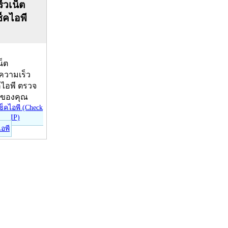
็วเน็ต
ช็คไอพี
น็ต
บความเร็ว
คไอพี ตรวจ
ีของคุณ
ไอพี