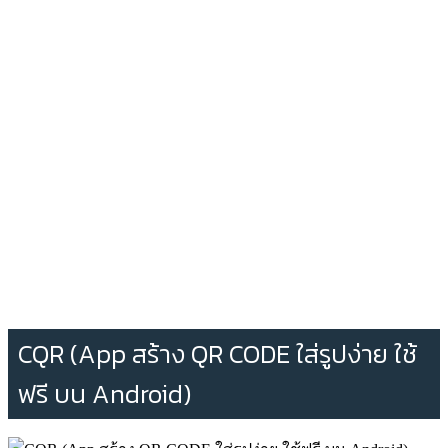
CQR (App สร้าง QR CODE ใส่รูปง่าย ใช้
ฟรี บน Android)