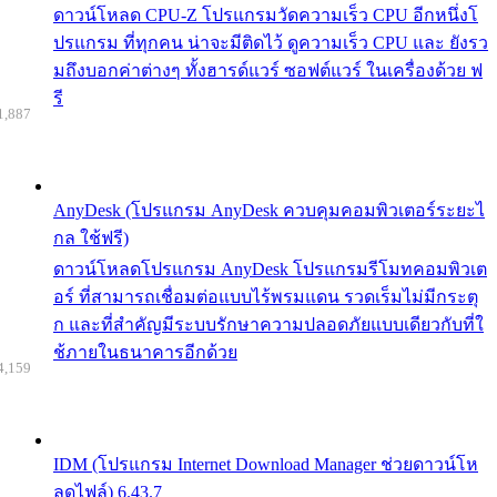
ดาวน์โหลด CPU-Z โปรแกรมวัดความเร็ว CPU อีกหนึ่งโ
ปรแกรม ที่ทุกคน น่าจะมีติดไว้ ดูความเร็ว CPU และ ยังรว
มถึงบอกค่าต่างๆ ทั้งฮารด์แวร์ ซอฟต์แวร์ ในเครื่องด้วย ฟ
รี
1,887
AnyDesk (โปรแกรม AnyDesk ควบคุมคอมพิวเตอร์ระยะไ
กล ใช้ฟรี)
ดาวน์โหลดโปรแกรม AnyDesk โปรแกรมรีโมทคอมพิวเต
อร์ ที่สามารถเชื่อมต่อแบบไร้พรมแดน รวดเร็มไม่มีกระตุ
ก และที่สำคัญมีระบบรักษาความปลอดภัยแบบเดียวกับที่ใ
ช้ภายในธนาคารอีกด้วย
4,159
IDM (โปรแกรม Internet Download Manager ช่วยดาวน์โห
ลดไฟล์) 6.43.7