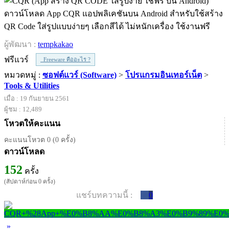
ดาวน์โหลด App CQR แอปพลิเคชันบน Android สำหรับใช้สร้าง
QR Code ใส่รูปแบบง่ายๆ เลือกสีได้ ไม่หนักเครื่อง ใช้งานฟรี
ผู้พัฒนา :
tempkakao
ฟรีแวร์
Freeware คืออะไร ?
หมวดหมู่ :
ซอฟต์แวร์ (Software)
>
โปรแกรมอินเทอร์เน็ต
>
Tools & Utilities
เมื่อ : 19 กันยายน 2561
ผู้ชม : 12,489
โหวตให้คะแนน
คะแนนโหวต 0 (0 ครั้ง)
ดาวน์โหลด
152
ครั้ง
(สัปดาห์ก่อน 0 ครั้ง)
แชร์บทความนี้ :
0
»