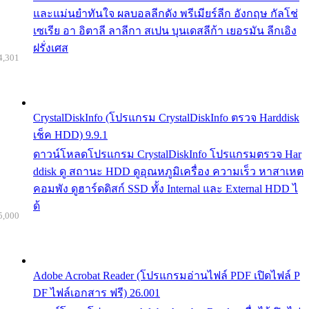
และแม่นยำทันใจ ผลบอลลีกดัง พรีเมียร์ลีก อังกฤษ กัลโช่
เซเรีย อา อิตาลี ลาลีกา สเปน บุนเดสลีก้า เยอรมัน ลีกเอิง
ฝรั่งเศส
4,301
CrystalDiskInfo (โปรแกรม CrystalDiskInfo ตรวจ Harddisk
เช็ค HDD) 9.9.1
ดาวน์โหลดโปรแกรม CrystalDiskInfo โปรแกรมตรวจ Har
ddisk ดู สถานะ HDD ดูอุณหภูมิเครื่อง ความเร็ว หาสาเหต
คอมพัง ดูฮาร์ดดิสก์ SSD ทั้ง Internal และ External HDD ไ
ด้
5,000
Adobe Acrobat Reader (โปรแกรมอ่านไฟล์ PDF เปิดไฟล์ P
DF ไฟล์เอกสาร ฟรี) 26.001