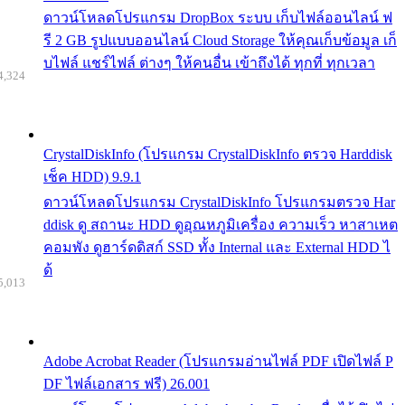
ดาวน์โหลดโปรแกรม DropBox ระบบ เก็บไฟล์ออนไลน์ ฟ
รี 2 GB รูปแบบออนไลน์ Cloud Storage ให้คุณเก็บข้อมูล เก็
บไฟล์ แชร์ไฟล์ ต่างๆ ให้คนอื่น เข้าถึงได้ ทุกที่ ทุกเวลา
4,324
CrystalDiskInfo (โปรแกรม CrystalDiskInfo ตรวจ Harddisk
เช็ค HDD) 9.9.1
ดาวน์โหลดโปรแกรม CrystalDiskInfo โปรแกรมตรวจ Har
ddisk ดู สถานะ HDD ดูอุณหภูมิเครื่อง ความเร็ว หาสาเหต
คอมพัง ดูฮาร์ดดิสก์ SSD ทั้ง Internal และ External HDD ไ
ด้
5,013
Adobe Acrobat Reader (โปรแกรมอ่านไฟล์ PDF เปิดไฟล์ P
DF ไฟล์เอกสาร ฟรี) 26.001