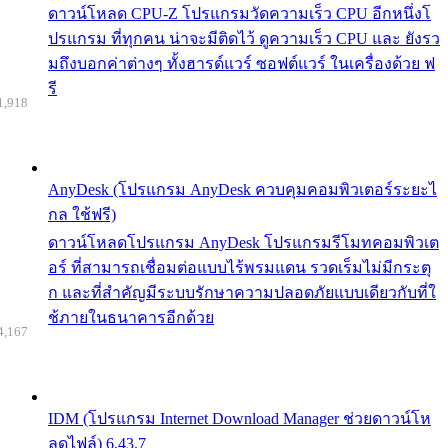
ดาวน์โหลด CPU-Z โปรแกรมวัดความเร็ว CPU อีกหนึ่งโ
ปรแกรม ที่ทุกคน น่าจะมีติดไว้ ดูความเร็ว CPU และ ยังรว
มถึงบอกค่าต่างๆ ทั้งฮารด์แวร์ ซอฟต์แวร์ ในเครื่องด้วย ฟ
รี
1,918
AnyDesk (โปรแกรม AnyDesk ควบคุมคอมพิวเตอร์ระยะไ
กล ใช้ฟรี)
ดาวน์โหลดโปรแกรม AnyDesk โปรแกรมรีโมทคอมพิวเต
อร์ ที่สามารถเชื่อมต่อแบบไร้พรมแดน รวดเร็มไม่มีกระตุ
ก และที่สำคัญมีระบบรักษาความปลอดภัยแบบเดียวกับที่ใ
ช้ภายในธนาคารอีกด้วย
4,167
IDM (โปรแกรม Internet Download Manager ช่วยดาวน์โห
ลดไฟล์) 6.43.7