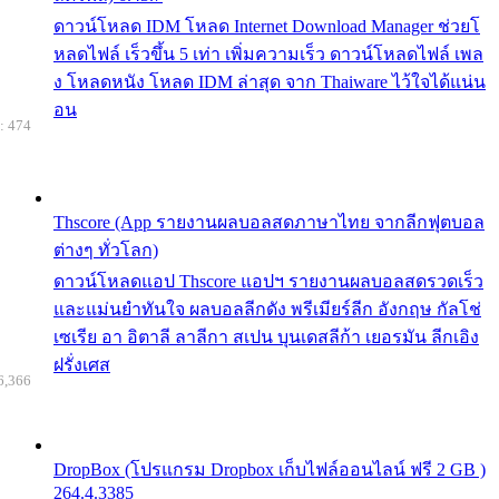
ดาวน์โหลด IDM โหลด Internet Download Manager ช่วยโ
หลดไฟล์ เร็วขึ้น 5 เท่า เพิ่มความเร็ว ดาวน์โหลดไฟล์ เพล
ง โหลดหนัง โหลด IDM ล่าสุด จาก Thaiware ไว้ใจได้แน่น
อน
: 474
Thscore (App รายงานผลบอลสดภาษาไทย จากลีกฟุตบอล
ต่างๆ ทั่วโลก)
ดาวน์โหลดแอป Thscore แอปฯ รายงานผลบอลสดรวดเร็ว
และแม่นยำทันใจ ผลบอลลีกดัง พรีเมียร์ลีก อังกฤษ กัลโช่
เซเรีย อา อิตาลี ลาลีกา สเปน บุนเดสลีก้า เยอรมัน ลีกเอิง
ฝรั่งเศส
6,366
DropBox (โปรแกรม Dropbox เก็บไฟล์ออนไลน์ ฟรี 2 GB )
264.4.3385