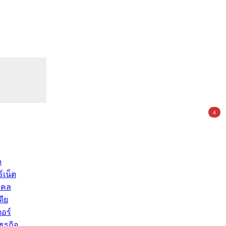
4
ด
์เน็ต
คคล
ดีย
อร์
ุรกิจ