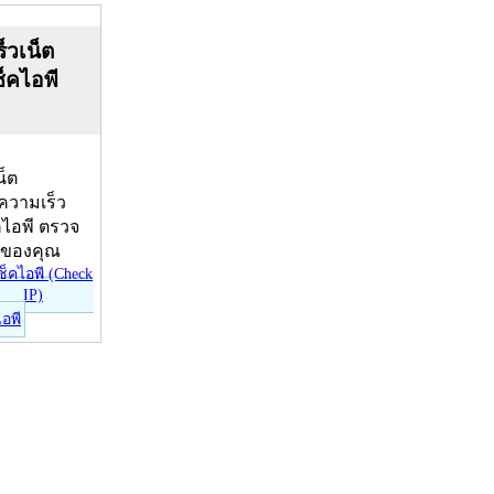
็วเน็ต
ช็คไอพี
น็ต
บความเร็ว
คไอพี ตรวจ
ีของคุณ
ไอพี