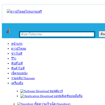
หน้าแรก
ดาวน์โหลด
ข่าวไอที
รีวิว
ทิปส์ไอที
สินค้าไอที
เช็ครอบหนัง
รวมคลิป Thaiware
เครื่องมือ
ซอฟต์แวร์
แอปพลิเคชันบนมือถือ
เช็คความเร็วเน็ต (Speedtest)