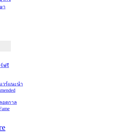
ษา
์ฟรี
แวร์แนะนำ
mended
ตลอดกาล
 Fame
re