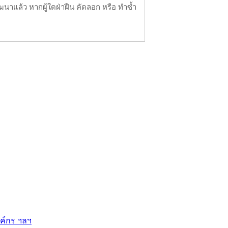
นาแล้ว หากผู้ใดฝ่าฝืน คัดลอก หรือ ทำซ้ำ