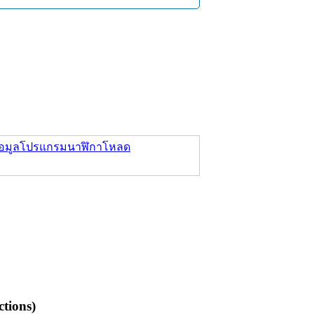
อมูล
โปรแกรมนาฬิกา
โหลด
tions)