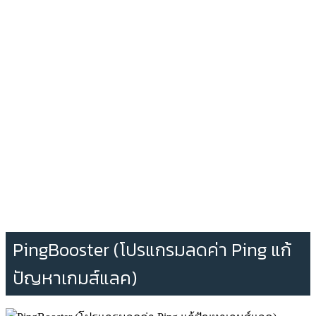
PingBooster (โปรแกรมลดค่า Ping แก้
ปัญหาเกมส์แลค)