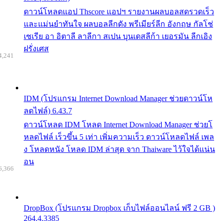
ดาวน์โหลดแอป Thscore แอปฯ รายงานผลบอลสดรวดเร็ว
และแม่นยำทันใจ ผลบอลลีกดัง พรีเมียร์ลีก อังกฤษ กัลโช่
เซเรีย อา อิตาลี ลาลีกา สเปน บุนเดสลีก้า เยอรมัน ลีกเอิง
ฝรั่งเศส
4,241
IDM (โปรแกรม Internet Download Manager ช่วยดาวน์โห
ลดไฟล์) 6.43.7
ดาวน์โหลด IDM โหลด Internet Download Manager ช่วยโ
หลดไฟล์ เร็วขึ้น 5 เท่า เพิ่มความเร็ว ดาวน์โหลดไฟล์ เพล
ง โหลดหนัง โหลด IDM ล่าสุด จาก Thaiware ไว้ใจได้แน่น
อน
6,366
DropBox (โปรแกรม Dropbox เก็บไฟล์ออนไลน์ ฟรี 2 GB )
264.4.3385