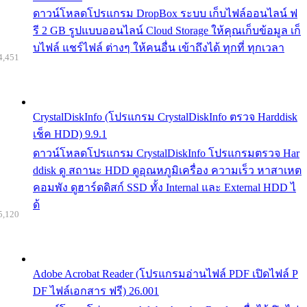
ดาวน์โหลดโปรแกรม DropBox ระบบ เก็บไฟล์ออนไลน์ ฟ
รี 2 GB รูปแบบออนไลน์ Cloud Storage ให้คุณเก็บข้อมูล เก็
บไฟล์ แชร์ไฟล์ ต่างๆ ให้คนอื่น เข้าถึงได้ ทุกที่ ทุกเวลา
4,451
CrystalDiskInfo (โปรแกรม CrystalDiskInfo ตรวจ Harddisk
เช็ค HDD) 9.9.1
ดาวน์โหลดโปรแกรม CrystalDiskInfo โปรแกรมตรวจ Har
ddisk ดู สถานะ HDD ดูอุณหภูมิเครื่อง ความเร็ว หาสาเหต
คอมพัง ดูฮาร์ดดิสก์ SSD ทั้ง Internal และ External HDD ไ
ด้
5,120
Adobe Acrobat Reader (โปรแกรมอ่านไฟล์ PDF เปิดไฟล์ P
DF ไฟล์เอกสาร ฟรี) 26.001