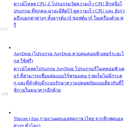
ดาวน์โหลด CPU-Z โปรแกรมวัดความเร็ว CPU อีกหนึ่งโ
ปรแกรม ที่ทุกคน น่าจะมีติดไว้ ดูความเร็ว CPU และ ยังรว
มถึงบอกค่าต่างๆ ทั้งฮารด์แวร์ ซอฟต์แวร์ ในเครื่องด้วย ฟ
รี
2,271
AnyDesk (โปรแกรม AnyDesk ควบคุมคอมพิวเตอร์ระยะไ
กล ใช้ฟรี)
ดาวน์โหลดโปรแกรม AnyDesk โปรแกรมรีโมทคอมพิวเต
อร์ ที่สามารถเชื่อมต่อแบบไร้พรมแดน รวดเร็มไม่มีกระตุ
ก และที่สำคัญมีระบบรักษาความปลอดภัยแบบเดียวกับที่ใ
ช้ภายในธนาคารอีกด้วย
: 476
Thscore (App รายงานผลบอลสดภาษาไทย จากลีกฟุตบอล
ต่างๆ ทั่วโลก)