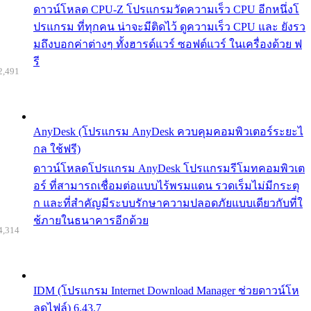
ดาวน์โหลด CPU-Z โปรแกรมวัดความเร็ว CPU อีกหนึ่งโ
ปรแกรม ที่ทุกคน น่าจะมีติดไว้ ดูความเร็ว CPU และ ยังรว
มถึงบอกค่าต่างๆ ทั้งฮารด์แวร์ ซอฟต์แวร์ ในเครื่องด้วย ฟ
รี
2,491
AnyDesk (โปรแกรม AnyDesk ควบคุมคอมพิวเตอร์ระยะไ
กล ใช้ฟรี)
ดาวน์โหลดโปรแกรม AnyDesk โปรแกรมรีโมทคอมพิวเต
อร์ ที่สามารถเชื่อมต่อแบบไร้พรมแดน รวดเร็มไม่มีกระตุ
ก และที่สำคัญมีระบบรักษาความปลอดภัยแบบเดียวกับที่ใ
ช้ภายในธนาคารอีกด้วย
4,314
IDM (โปรแกรม Internet Download Manager ช่วยดาวน์โห
ลดไฟล์) 6.43.7