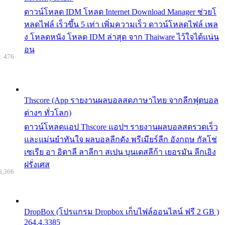
ดาวน์โหลด IDM โหลด Internet Download Manager ช่วยโ
หลดไฟล์ เร็วขึ้น 5 เท่า เพิ่มความเร็ว ดาวน์โหลดไฟล์ เพล
ง โหลดหนัง โหลด IDM ล่าสุด จาก Thaiware ไว้ใจได้แน่น
อน
: 476
Thscore (App รายงานผลบอลสดภาษาไทย จากลีกฟุตบอล
ต่างๆ ทั่วโลก)
ดาวน์โหลดแอป Thscore แอปฯ รายงานผลบอลสดรวดเร็ว
และแม่นยำทันใจ ผลบอลลีกดัง พรีเมียร์ลีก อังกฤษ กัลโช่
เซเรีย อา อิตาลี ลาลีกา สเปน บุนเดสลีก้า เยอรมัน ลีกเอิง
ฝรั่งเศส
6,366
DropBox (โปรแกรม Dropbox เก็บไฟล์ออนไลน์ ฟรี 2 GB )
264.4.3385