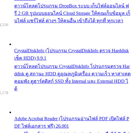
ดาวน์โหลดโปรแกรม DropBox ระบบ เก็บไฟล์ออนไลน์ ฟ
รี 2 GB รูปแบบออนไลน์ Cloud Storage ให้คุณเก็บข้อมูล เก็
บไฟล์ แชร์ไฟล์ ต่างๆ ให้คนอื่น เข้าถึงได้ ทุกที่ ทุกเวลา
4,559
CrystalDiskInfo (โปรแกรม CrystalDiskInfo ตรวจ Harddisk
เช็ค HDD) 9.9.1
ดาวน์โหลดโปรแกรม CrystalDiskInfo โปรแกรมตรวจ Har
ddisk ดู สถานะ HDD ดูอุณหภูมิเครื่อง ความเร็ว หาสาเหต
คอมพัง ดูฮาร์ดดิสก์ SSD ทั้ง Internal และ External HDD ไ
ด้
5,178
Adobe Acrobat Reader (โปรแกรมอ่านไฟล์ PDF เปิดไฟล์ P
DF ไฟล์เอกสาร ฟรี) 26.001