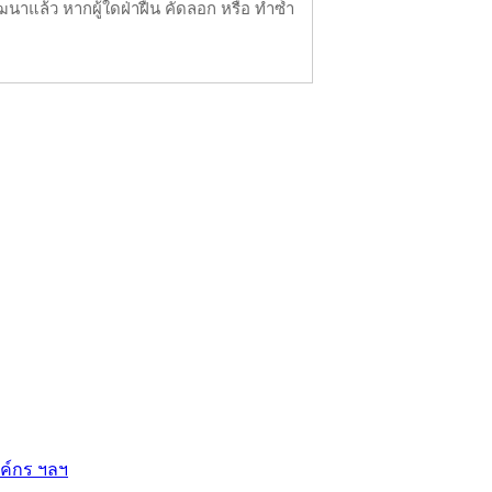
นาแล้ว หากผู้ใดฝ่าฝืน คัดลอก หรือ ทำซ้ำ