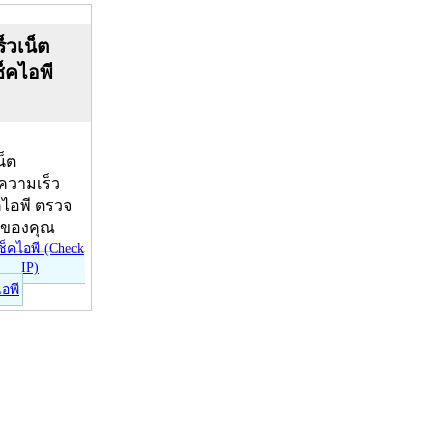
็วเน็ต
ช็คไอพี
น็ต
บความเร็ว
คไอพี ตรวจ
ีของคุณ
ไอพี