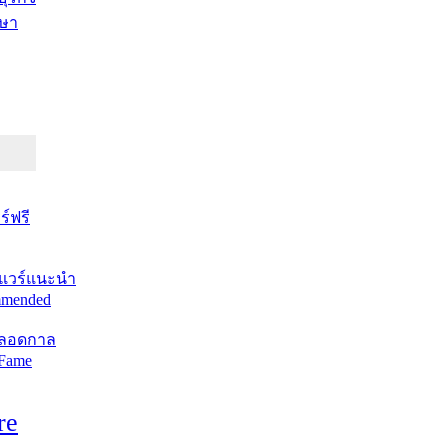
ษา
์ฟรี
แวร์แนะนำ
mended
ตลอดกาล
 Fame
re