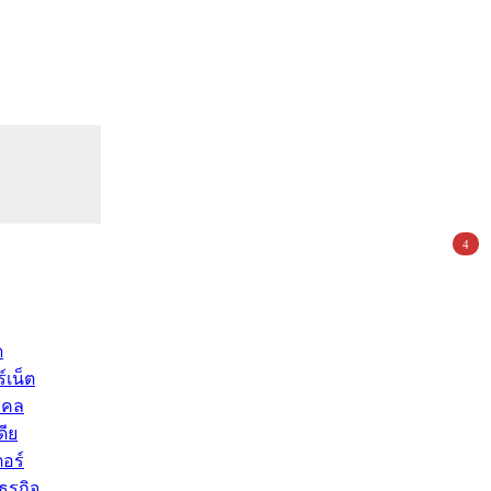
4
ด
์เน็ต
คคล
ดีย
อร์
ุรกิจ