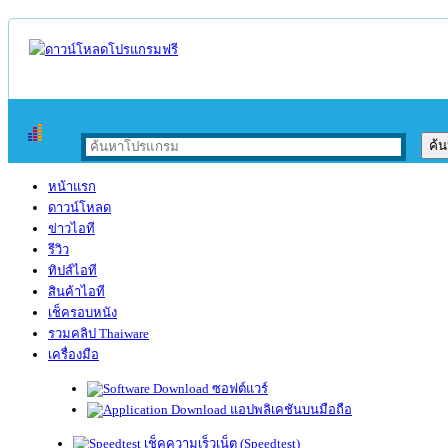
หน้าแรก
ดาวน์โหลด
ข่าวไอที
รีวิว
ทิปส์ไอที
สินค้าไอที
เช็ครอบหนัง
รวมคลิป Thaiware
เครื่องมือ
ซอฟต์แวร์
แอปพลิเคชันบนมือถือ
เช็คความเร็วเน็ต (Speedtest)