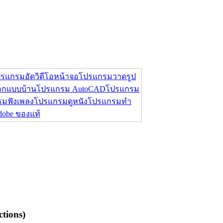
รแกรมอัดวิดีโอหน้าจอ
โปรแกรมวาดรูป
กแบบบ้าน
โปรแกรม AutoCAD
โปรแกรม
มฟังเพลง
โปรแกรมดูหนัง
โปรแกรมทำ
Adobe ของแท้
tions)